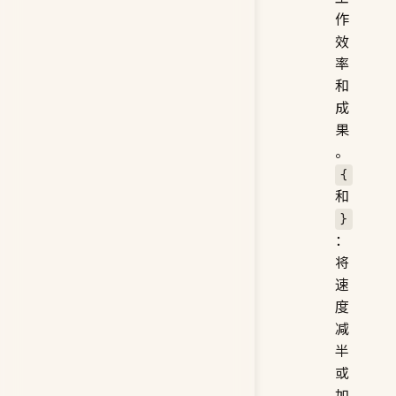
工
作
效
率
和
成
果
。
{
和
}
：
将
速
度
减
半
或