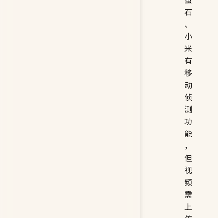
石
、
小
米
有
移
动
侦
测
功
能
，
但
视
频
需
上