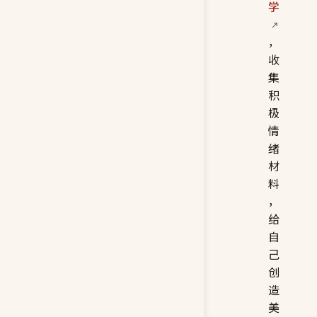
学
，
收
集
积
极
情
绪
材
料
，
给
自
己
创
造
美