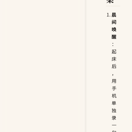
晨
间
唤
醒
：
起
床
后
，
用
手
机
单
独
录
一