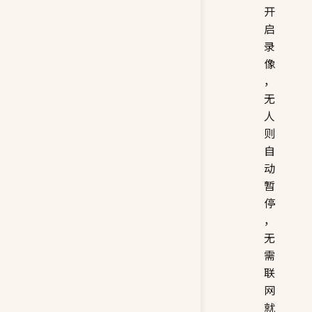
开
启
录
像
，
无
人
则
自
动
暂
停
，
无
需
联
网
就