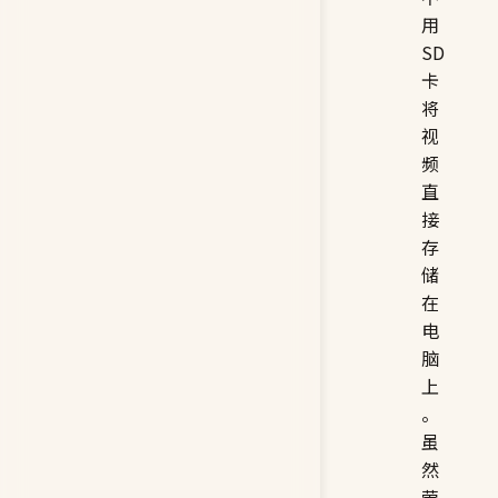
用
SD
卡
将
视
频
直
接
存
储
在
电
脑
上
。
虽
然
萤