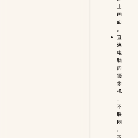
止
画
面
。
直
连
电
脑
的
摄
像
机
：
不
联
网
，
不