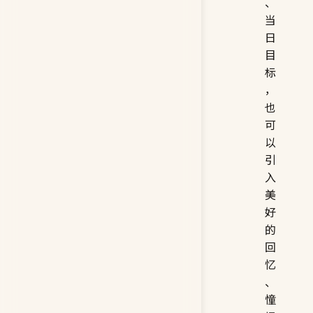
、
当
日
目
标
，
也
可
以
引
入
美
好
的
回
忆
、
憧