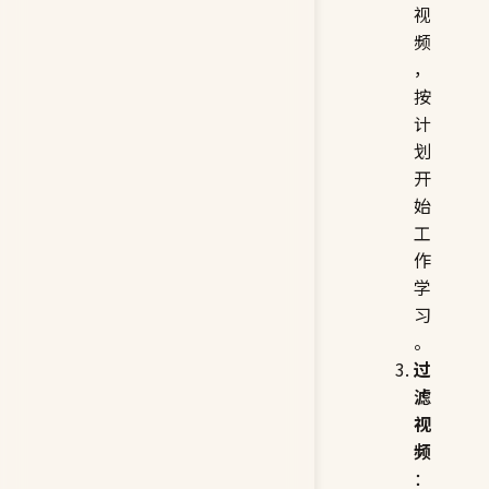
视
频
，
按
计
划
开
始
工
作
学
习
。
过
滤
视
频
：