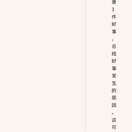
记
录
3
件
好
事
，
总
结
好
事
发
生
的
原
因
。
这