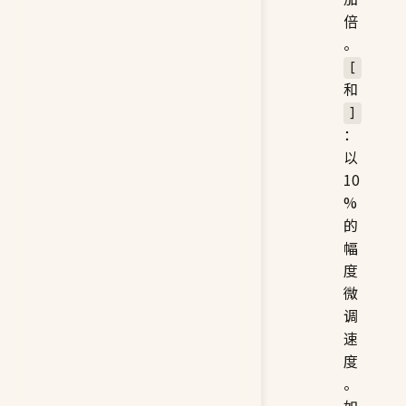
加
倍
。
[
和
]
：
以
10
%
的
幅
度
微
调
速
度
。