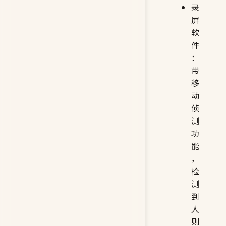
录
屏
软
件
：
带
移
动
侦
测
功
能
，
检
测
到
人
则