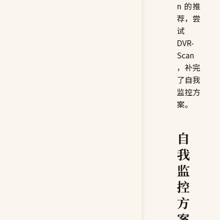
n 的推
荐，尝
试
DVR-
Scan
，补完
了自我
监控方
案。
自
我
监
控
方
案