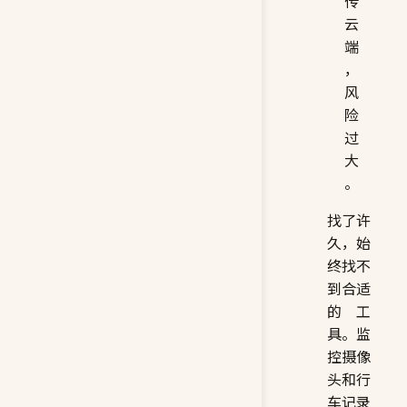
传
云
端
，
风
险
过
大
。
找了许
久，始
终找不
到合适
的工
具。监
控摄像
头和行
车记录