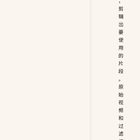
噪
，
剪
辑
出
要
使
用
的
片
段
。
原
始
视
频
和
过