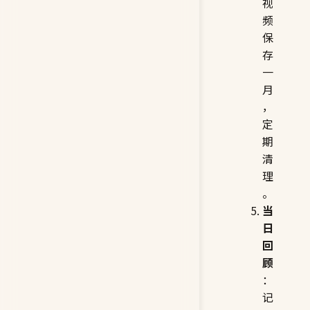
滤
视
频
保
存
一
月
，
定
期
清
理
。
当
日
回
顾
：