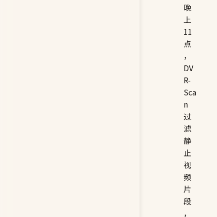
晚
上
11
点
，
DV
R-
Sca
n
过
滤
静
止
视
频
片
段
，