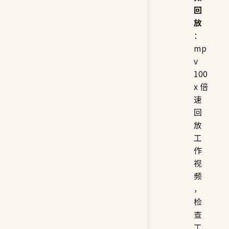
频
回
放
：
mp
v
100
x 倍
速
回
放
工
作
视
频
，
检
查