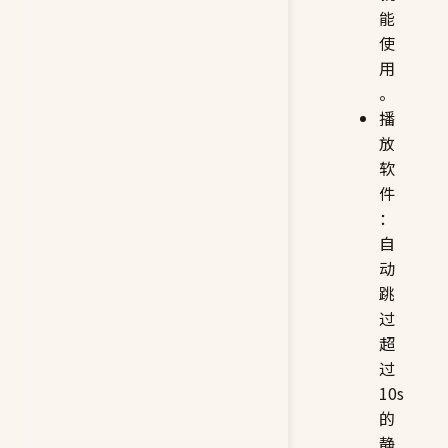
能
使
用
。
播
放
软
件
：
自
动
跳
过
超
过
10s
的
静