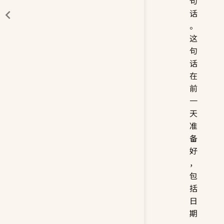
句
话
。
这
句
话
在
前
一
天
准
备
好
，
包
括
日
期