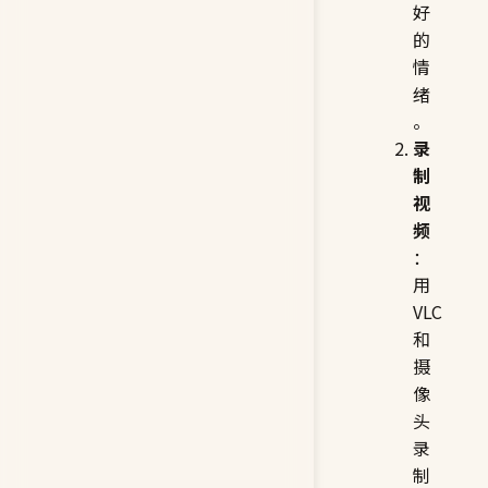
好
的
情
绪
。
录
制
视
频
：
用
VLC
和
摄
像
头
录
制