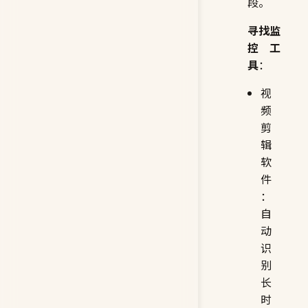
段。
寻找监
控工
具
：
视
频
剪
辑
软
件
：
自
动
识
别
长
时