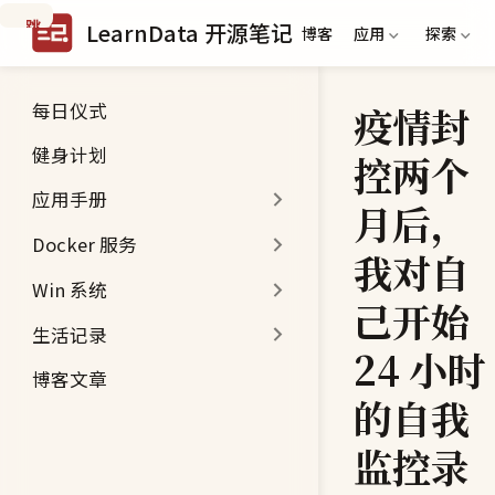
跳
LearnData 开源笔记
博客
应用
探索
到
主
要
每日仪式
疫情封
内
容
健身计划
控两个
应用手册
月后，
Docker 服务
我对自
Win 系统
己开始
生活记录
24 小时
博客文章
的自我
监控录