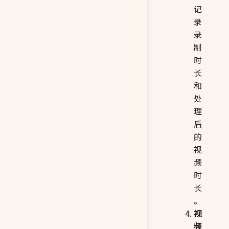
记
录
录
制
时
长
和
处
理
后
的
视
频
时
长
。
视