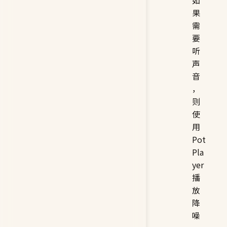
如
果
需
要
听
声
音
，
则
使
用
Pot
Pla
yer
播
放
降