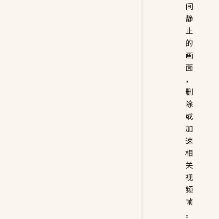
间
静
止
的
画
面
，
删
除
或
加
速
相
关
视
频
帧
。