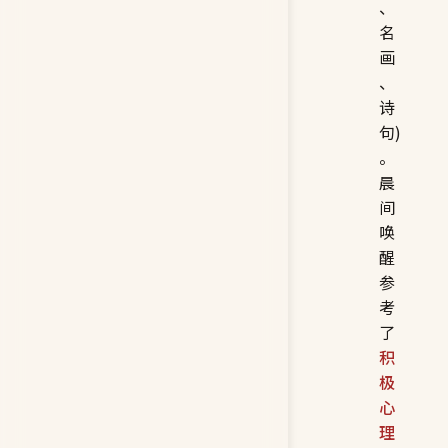
、
名
画
、
诗
句)
。
晨
间
唤
醒
参
考
了
积
极
心
理