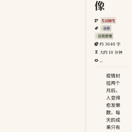
像
生活随笔
录屏
自我管理
约 3040 字
大约 10 分钟
...
疫情封
控两个
月后，
人变得
愈发懒
散，每
天的成
果只有