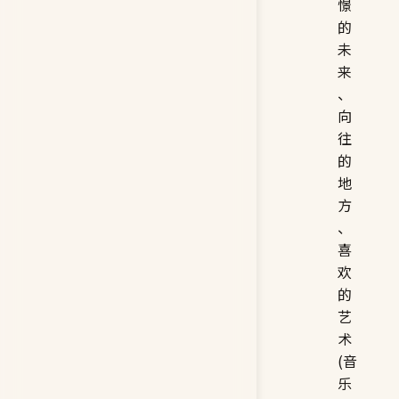
憬
的
未
来
、
向
往
的
地
方
、
喜
欢
的
艺
术
(音
乐