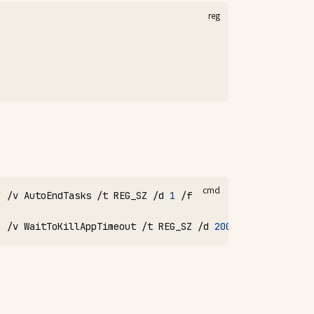
"
 /v AutoEndTasks /t REG_SZ /d 
1
 /f
"
 /v WaitToKillAppTimeout /t REG_SZ /d 
2000
 /f