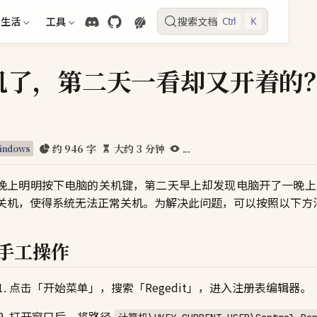
生活
工具
搜索文档
Ctrl
K
机了，第二天一看却又开着的
约 946 字
大约 3 分钟
...
indows
晚上明明按下电脑的关机键，第二天早上却发现电脑开了一晚上？
关机，使得系统无法正常关机。为解决此问题，可以按照以下方
手工操作
点击「开始菜单」，搜索「Regedit」，进入注册表编辑器。
打开窗口后，将路径