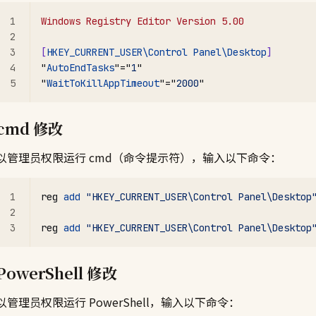
Windows Registry Editor Version 5.00
[
HKEY_CURRENT_USER\Control Panel\Desktop
]
"
AutoEndTasks
"="
1
"
"
WaitToKillAppTimeout
"="
2000
"
cmd 修改
以管理员权限运行 cmd（命令提示符），输入以下命令：
reg 
add
 "HKEY_CURRENT_USER\Control Panel\Desktop
reg 
add
 "HKEY_CURRENT_USER\Control Panel\Desktop
PowerShell 修改
以管理员权限运行 PowerShell，输入以下命令：