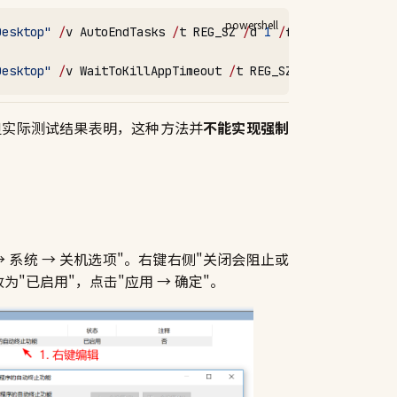
Desktop"
 /
v AutoEndTasks 
/
t REG_SZ 
/
d 
1
 /
f
Desktop"
 /
v WaitToKillAppTimeout 
/
t REG_SZ 
/
d 
2000
 /
f
，但实际测试结果表明，这种方法并
不能实现强制
；
 系统 → 关机选项"。右键右侧"关闭会阻止或
"已启用"，点击"应用 → 确定"。