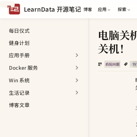
跳
LearnData 开源笔记
博客
应用
探索
到
主
要
每日仪式
电脑关
内
容
健身计划
关机！
应用手册
系统问题
W
Docker 服务
Win 系统
生活记录
博客文章