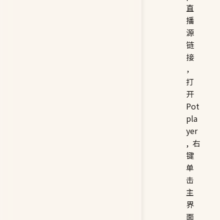
直
播
源
链
接
，
打
开
Pot
pla
yer
, 右
键
单
击
主
界
面