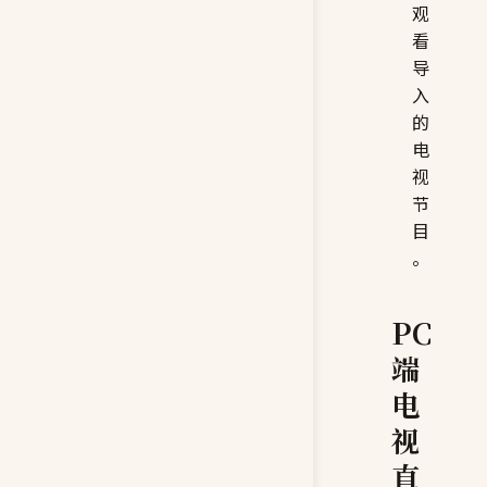
观
看
导
入
的
电
视
节
目
。
PC
端
电
视
直