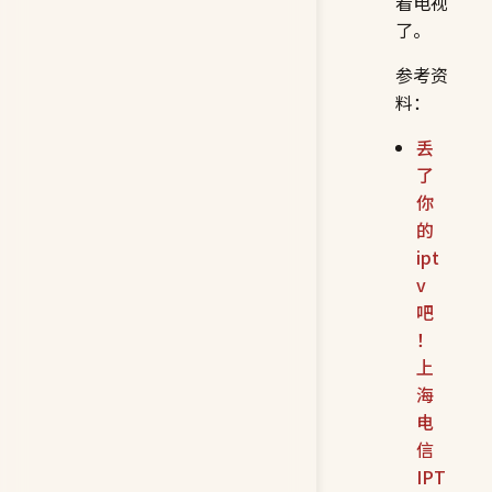
看电视
了。
参考资
料：
丢
了
你
的
ipt
v
吧
！
上
海
电
信
IPT