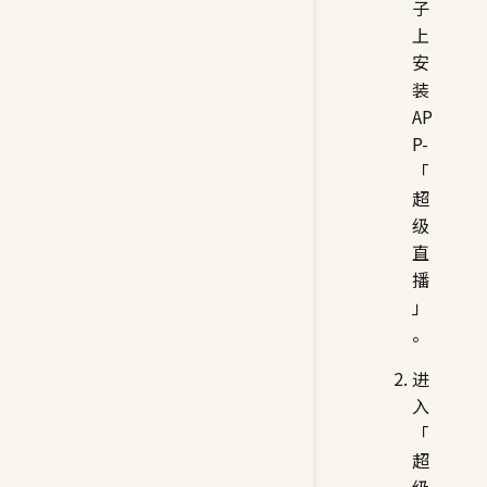
子
上
安
装
AP
P-
「
超
级
直
播
」
。
进
入
「
超
级