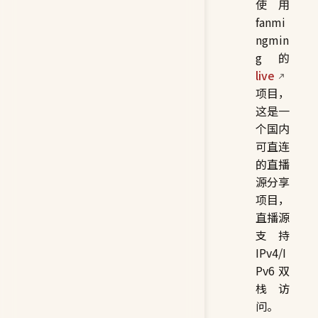
使用
fanmi
ngmin
g 的
live
项目，
这是一
个国内
可直连
的直播
源分享
项目，
直播源
支持
IPv4/I
Pv6 双
栈访
问。