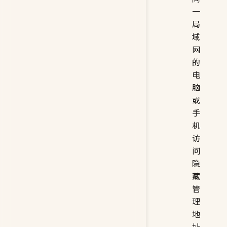
一
局
域
网
的
电
脑
或
手
机
访
问
隐
藏
管
理
地
址