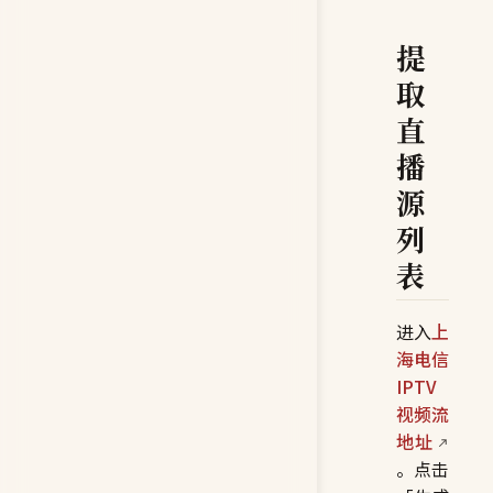
提
取
直
播
源
列
表
进入
上
海电信
IPTV
视频流
地址
。点击