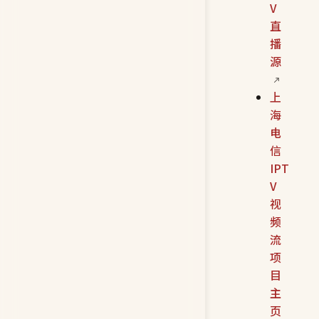
V
直
播
源
上
海
电
信
IPT
V
视
频
流
项
目
主
页