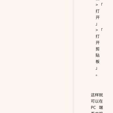
>「
打
开
」
>「
打
开
剪
贴
板
」
。
这样就
可以在
PC 端