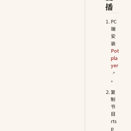
播
PC
端
安
装
Pot
pla
yer
。
复
制
节
目
rts
p