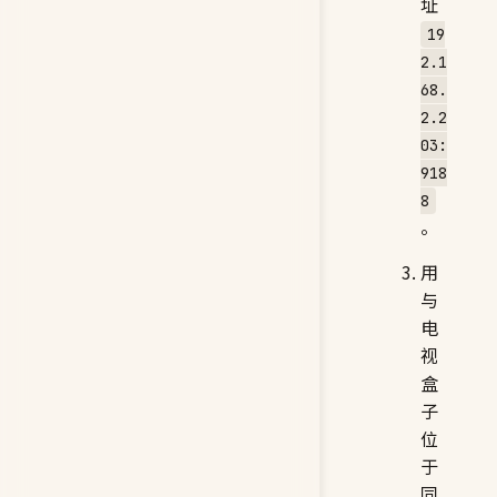
址
19
2.1
68.
2.2
03:
918
8
。
用
与
电
视
盒
子
位
于
同