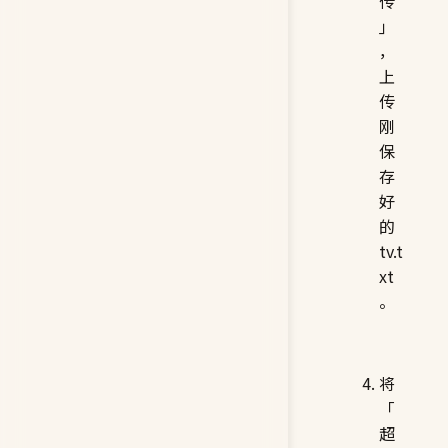
传
」
，
上
传
刚
保
存
好
的
tv.t
xt
。
将
「
超