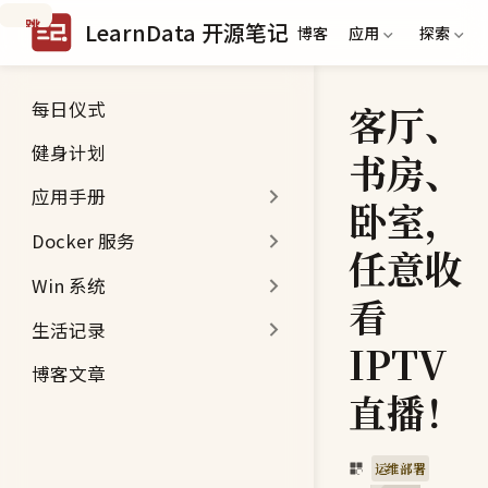
跳
LearnData 开源笔记
博客
应用
探索
到
主
要
每日仪式
客厅、
内
容
健身计划
书房、
应用手册
卧室，
Docker 服务
任意收
Win 系统
看
生活记录
IPTV
博客文章
直播！
运维部署