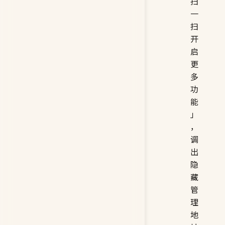
扫
一
扫
开
启
更
多
功
能
」
，
调
出
隐
藏
管
理
地