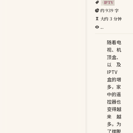
IPTV
约 939 字
大约 3 分钟
...
随着电
视、机
顶盒、
以及
IPTV
盒的增
多，家
中的遥
控器也
变得越
来越
多。为
了摆脱