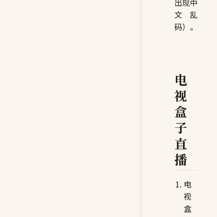
出现中
文乱
码）。
电
视
盒
子
直
播
电
视
盒