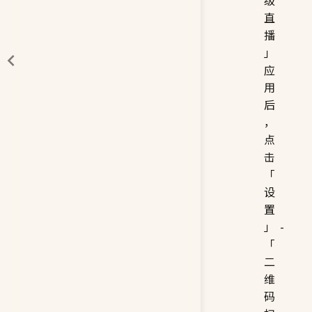
直
播
」
应
用
后
，
点
击
「
设
置
」-
「
二
维
码