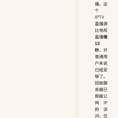
播。这
个
IPTV
直播源
比电视
直播
慢
15
秒
，对
普通用
户来说
已经足
够了。
回放服
务器已
屏蔽公
网 IP
的访
问，仅