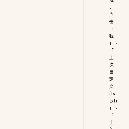
，
点
击
「
我
」-
「
上
次
自
定
义
(tv.
txt)
」-
「
上