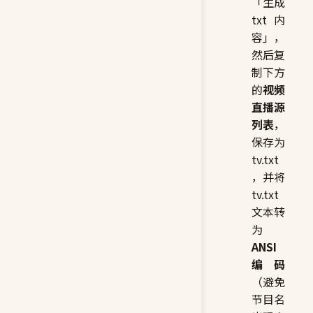
「生成
txt 内
容」，
然后复
制下方
的
视频
直播源
列表
，
保存为
tv.txt
，并将
tv.txt
文本转
为
ANSI
编码
（避免
节目名