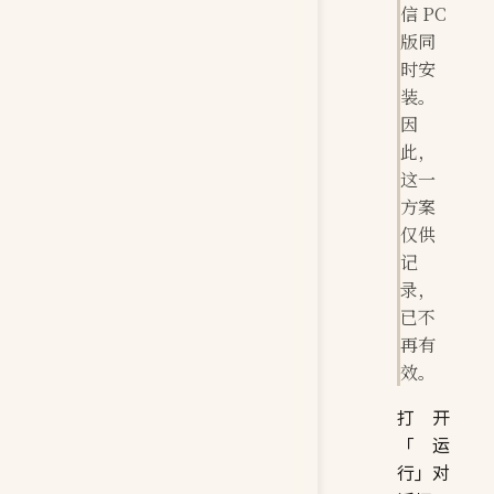
信 PC
版同
时安
装。
因
此，
这一
方案
仅供
记
录，
已不
再有
效。
打开
「运
行」对