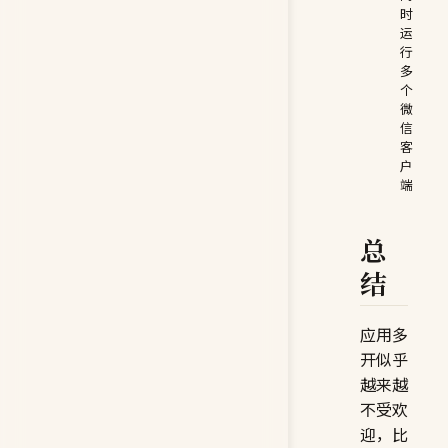
时
运
行
多
个
微
信
客
户
端
总
结
应用多
开似乎
越来越
不受欢
迎，比