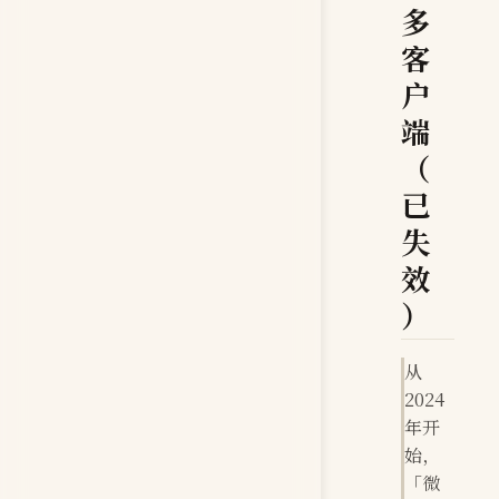
多
客
户
端
（
已
失
效
）
从
2024
年开
始，
「微