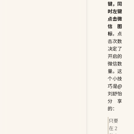
键，同
时左键
点击微
信图
标
，点
击次数
决定了
开启的
微信数
量。这
个小技
巧是@
刘舒怡
分享
的：
只要
在 2