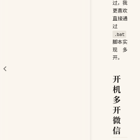
过，我
更喜欢
直接通
过
.bat
脚本实
现多
开。
开
机
多
开
微
信