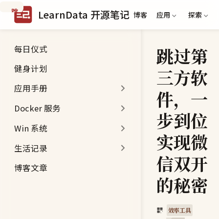
跳
LearnData 开源笔记
博客
应用
探索
到
主
要
每日仪式
跳过第
内
容
健身计划
三方软
应用手册
件，一
Docker 服务
步到位
Win 系统
实现微
生活记录
信双开
博客文章
的秘密
效率工具