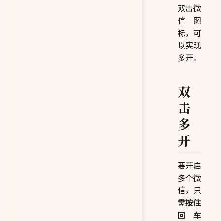
双击微
信图
标，可
以实现
多开。
双
击
多
开
要开启
多个微
信，只
需
按住
回车