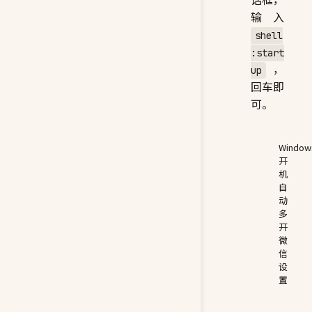
输入
shell
:start
，
up
回车即
可。
Window
开
机
自
动
多
开
微
信
设
置