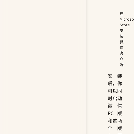
在
Microso
Store
安
装
微
信
客
户
端
安装
后，你
可以同
时启动
微信
PC 版
和这两
个版