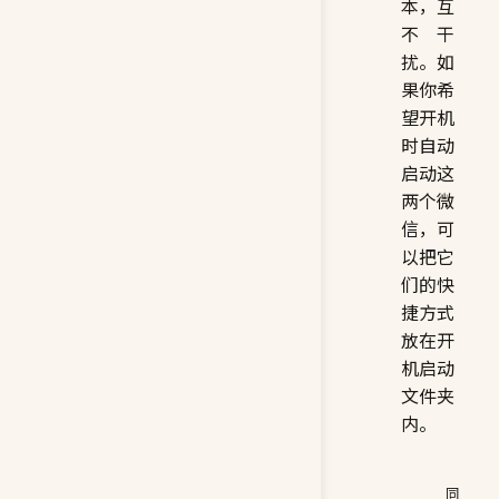
本，互
不干
扰。如
果你希
望开机
时自动
启动这
两个微
信，可
以把它
们的快
捷方式
放在开
机启动
文件夹
内。
同