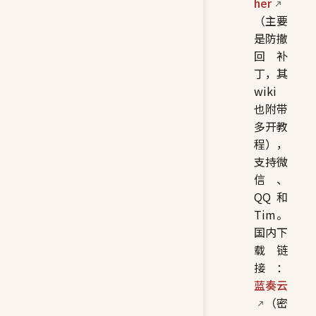
her
（主要
是防撤
回补
丁，其
wiki
也附带
多开教
程），
支持微
信、
QQ 和
Tim。
国内下
载链
接：
蓝奏云
（密