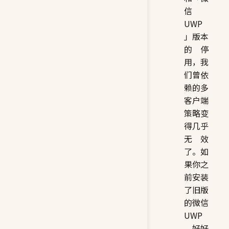
信
UWP
」版本
的停
用，我
们曾依
赖的多
客户端
策略变
得几乎
无效
了。如
果你之
前安装
了旧版
的微信
UWP
，好好