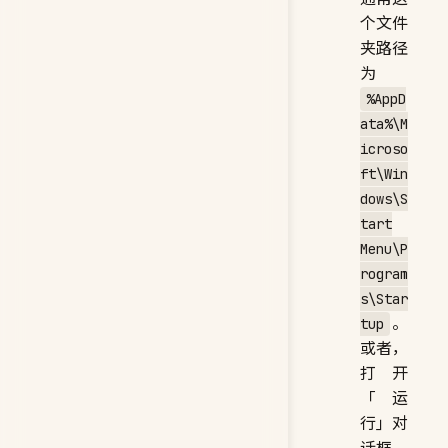
个文件
夹路径
为
%AppD
ata%\M
icroso
ft\Win
dows\S
tart
Menu\P
rogram
s\Star
。
tup
或者，
打开
「运
行」对
话框，