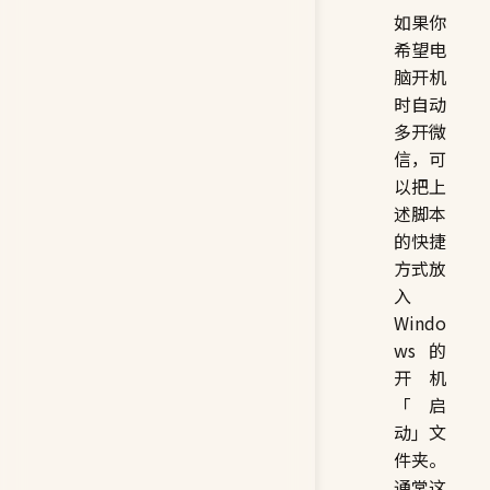
如果你
希望电
脑开机
时自动
多开微
信，可
以把上
述脚本
的快捷
方式放
入
Windo
ws 的
开机
「启
动」文
件夹。
通常这