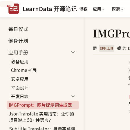
跳
LearnData 开源笔记
博客
应用
探索
到
主
要
每日仪式
IMGP
内
容
健身计划
约 1
效率工具
应用手册
必备应用
Chrome 扩展
安卓应用
平面设计
开发日志
IMGPrompt：图片提示词生成器
JsonTranslate 实用指南：让你的
项目说上 50+ 种语言？
Subtitle Translator：批量字幕翻