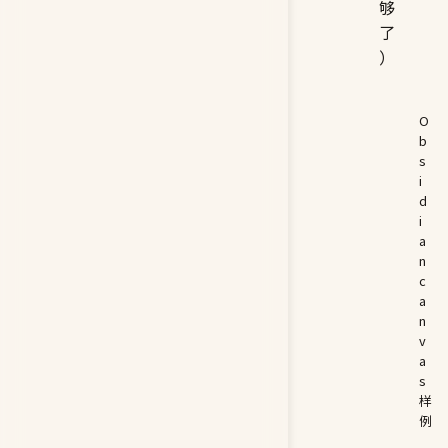
够
了
）
O
b
s
i
d
i
a
n
c
a
n
v
a
s
样
例