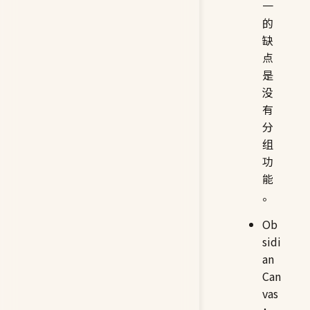
一
的
缺
点
是
没
有
分
组
功
能
。
Ob
sidi
an
Can
vas