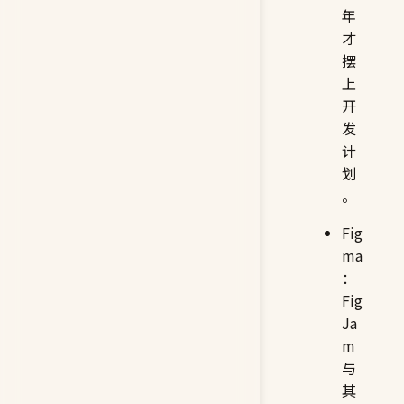
年
才
摆
上
开
发
计
划
。
Fig
ma
：
Fig
Ja
m
与
其