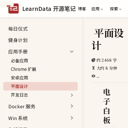
跳
LearnData 开源笔记
博客
应用
探索
到
主
要
每日仪式
平面设
内
容
健身计划
计
应用手册
约 2468 字
必备应用
大约 8 分钟
Chrome 扩展
...
安卓应用
平面设计
电
开发日志
子
Docker 服务
白
Win 系统
板