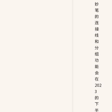
妙
笔
的
连
接
线
和
分
组
功
能
会
在
202
3
的
下
半