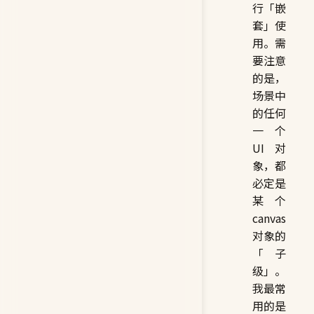
行「嵌
套」使
用。需
要注意
的是，
场景中
的任何
一个
UI 对
象，都
必定是
某个
canvas
对象的
「子
级」。
我最常
用的是