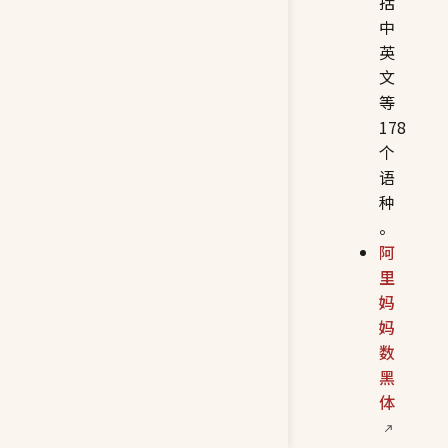
括
中
英
文
等
178
个
语
种
。
阿
里
妈
妈
数
黑
体