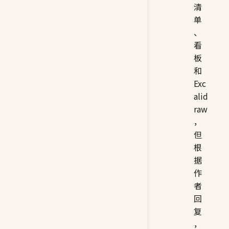
清
单
、
看
板
和
Exc
alid
raw
，
但
根
据
作
者
回
复
，