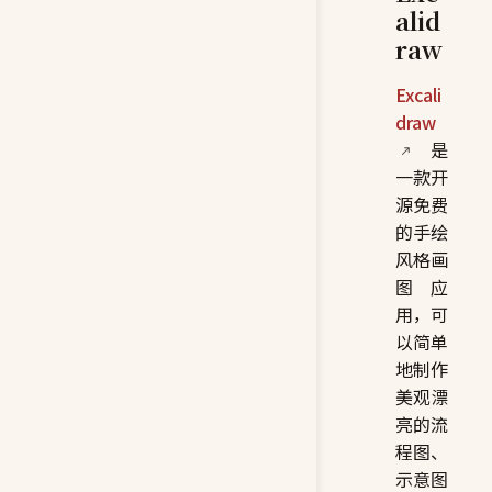
alid
raw
Excali
draw
是
一款开
源免费
的手绘
风格画
图应
用，可
以简单
地制作
美观漂
亮的流
程图、
示意图