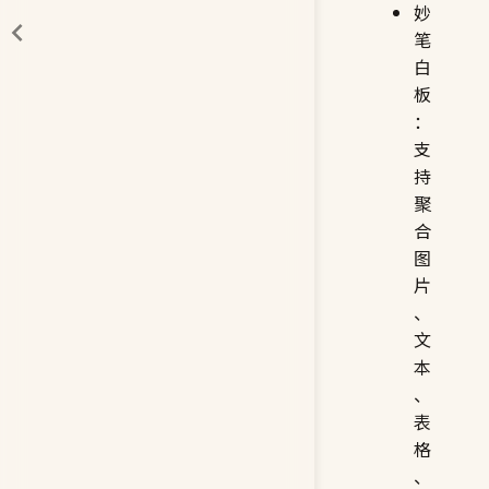
妙
笔
白
板
：
支
持
聚
合
图
片
、
文
本
、
表
格
、