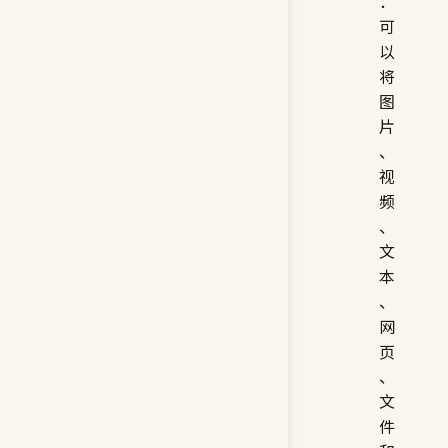
：
可
以
将
图
片
、
视
频
、
文
本
、
网
页
、
文
件