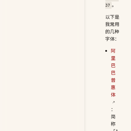
。
37
以下是
我常用
的几种
字体：
阿
里
巴
巴
普
惠
体
：
简
称