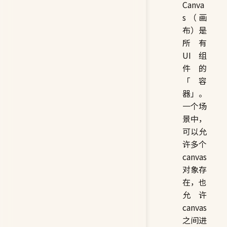
Canva
s（画
布）是
所有
UI 组
件的
「容
器」。
一个场
景中，
可以允
许多个
canvas
对象存
在，也
允许
canvas
之间进