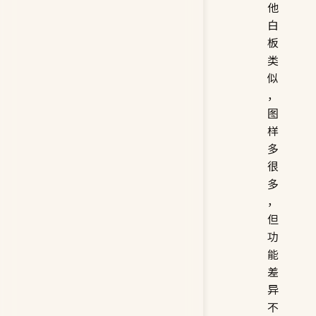
他
白
板
类
似
，
图
样
多
很
多
，
但
功
能
差
异
不