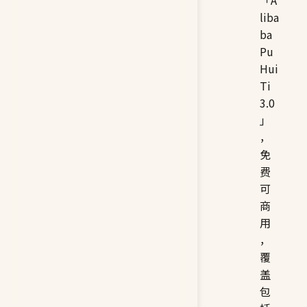
「A
liba
ba
Pu
Hui
Ti
3.0
」
，
免
费
可
商
用
，
覆
盖
包