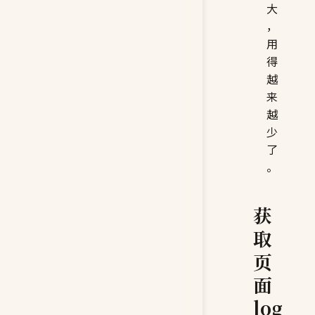
大
，
用
得
越
来
越
少
了
。
获
取
页
面
log