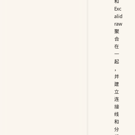
和
Exc
alid
raw
聚
合
在
一
起
，
并
建
立
连
接
线
和
分