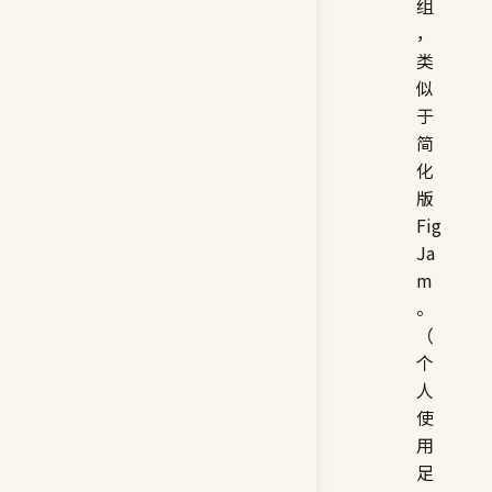
组
，
类
似
于
简
化
版
Fig
Ja
m
。
（
个
人
使
用
足