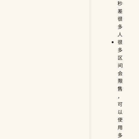
秒
差
很
多
人
很
多
区
间
会
限
售
，
可
以
使
用
多