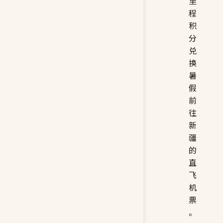
里
程
积
分
兑
换
暑
假
前
往
新
疆
的
直
飞
机
票
。