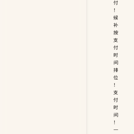
付
！
候
补
按
支
付
时
间
排
位
！
支
付
时
间
！
一