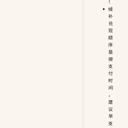
！
候
补
兑
现
顺
序
是
按
支
付
时
间
，
建
议
早
支