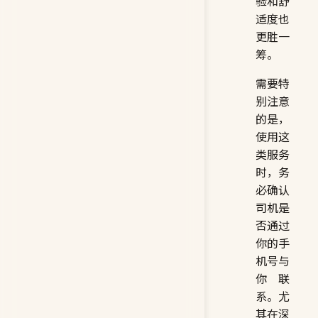
验和舒
适度也
更胜一
筹。
需要特
别注意
的是，
使用这
类服务
时，务
必确认
司机是
否通过
你的手
机号与
你联
系。尤
其在深