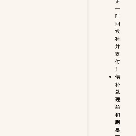
第
一
时
间
候
补
并
支
付
！
候
补
兑
现
前
和
刷
票