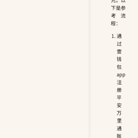
下是参
考流
程：
通
过
壹
钱
包
app
注
册
平
安
万
里
通
账