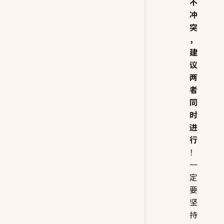
不
冲
突
，
建
议
两
者
同
时
进
行
！
一
定
要
坚
持