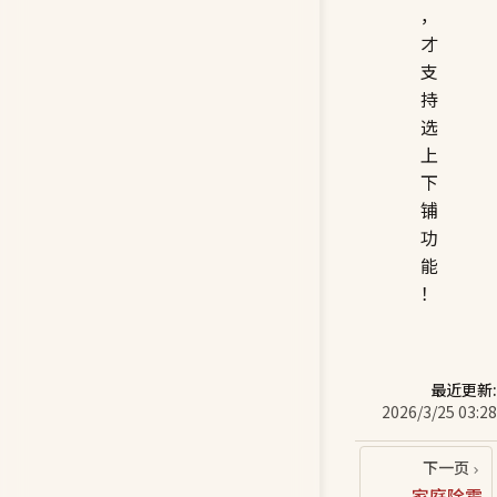
，
才
支
持
选
上
下
铺
功
能
！
最近更新:
2026/3/25 03:28
下一页
家庭除霉