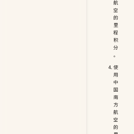
航
空
的
里
程
积
分
。
使
用
中
国
南
方
航
空
的