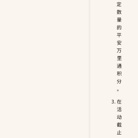
定
数
量
的
平
安
万
里
通
积
分
。
在
活
动
截
止