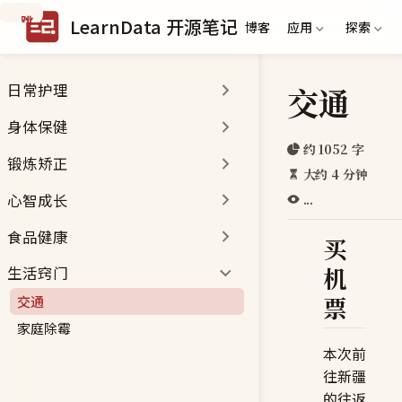
跳
LearnData 开源笔记
博客
应用
探索
到
主
要
交通
日常护理
内
容
身体保健
约 1052 字
锻炼矫正
大约 4 分钟
心智成长
...
食品健康
买
机
生活窍门
票
交通
家庭除霉
本次前
往新疆
的往返