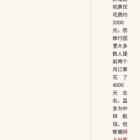
机票仅
花费约
3000
元，而
旅行团
里大多
数人提
前两个
月订票
花了
4000
元左
右，且
多为中
转航
班。但
根据
网
上分享