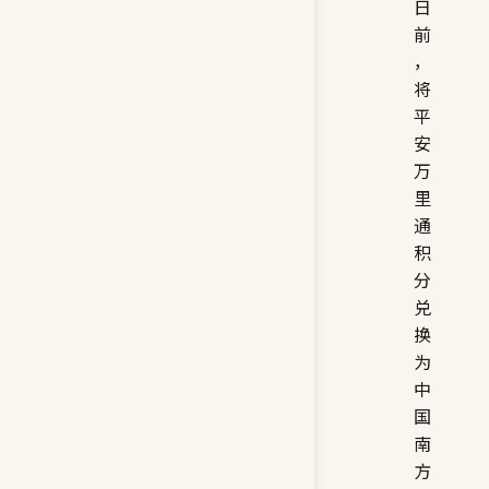
日
前
，
将
平
安
万
里
通
积
分
兑
换
为
中
国
南
方