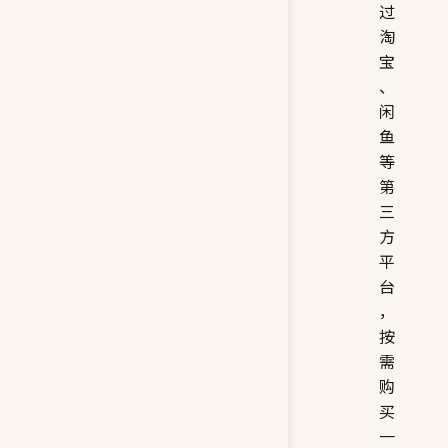
过
淘
宝
、
闲
鱼
等
第
三
方
平
台
，
按
需
购
买
一