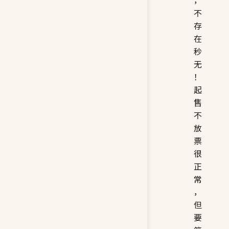
，
不
存
在
秒
无
！
起
售
不
放
票
很
正
常
，
但
要