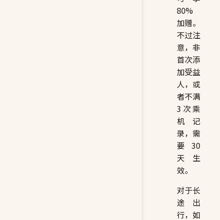
80%
加赠。
不过注
意，非
首次添
加受益
人，或
者不满
3次乘
机记
录，需
要30
天生
效。
对于长
途出
行，如