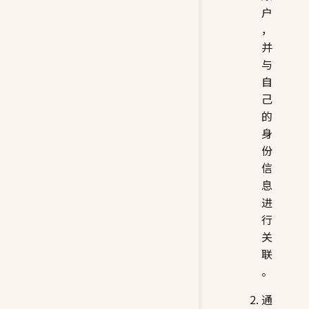
户
，
并
与
自
己
的
身
份
信
息
进
行
关
联
。
通