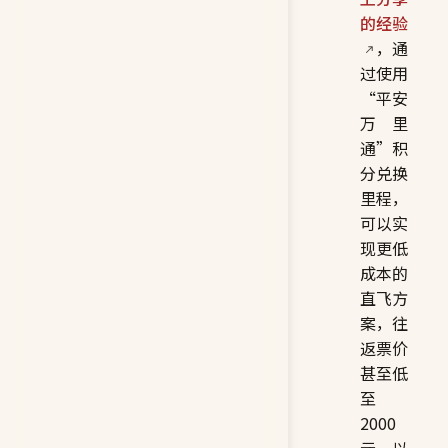
的经验
，通
过使用
“平安
万里
通”积
分兑换
里程，
可以实
现更低
成本的
直飞方
案，往
返票价
甚至低
至
2000
元。以