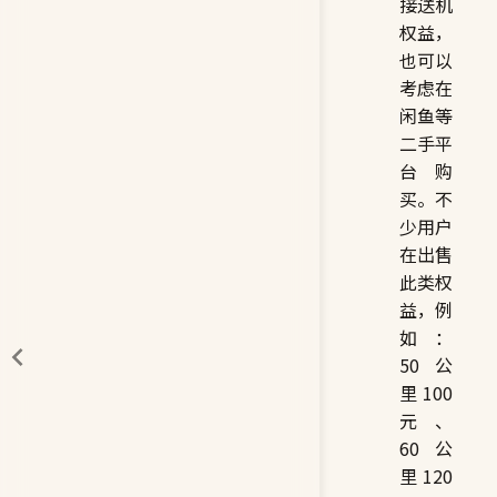
接送机
权益，
也可以
考虑在
闲鱼等
二手平
台购
买。不
少用户
在出售
此类权
益，例
如：
50 公
里 100
元、
60 公
里 120