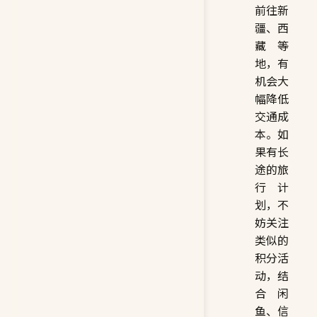
前往新
疆、西
藏等
地，有
机会大
幅降低
交通成
本。如
果有长
途的旅
行计
划，不
妨关注
类似的
积分活
动，结
合闲
鱼、信