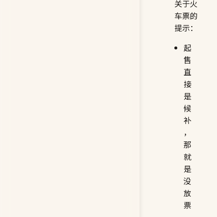
关于火
车票的
提示：
起
售
直
接
是
候
补
，
那
就
是
没
放
票