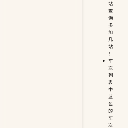
站
查
询
多
加
几
站
！
车
次
列
表
中
蓝
色
的
车
次