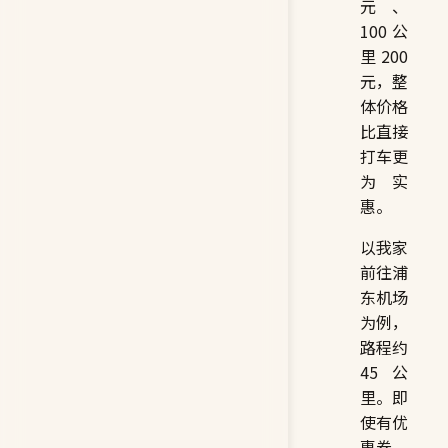
元、
100 公
里 200
元，整
体价格
比直接
打车更
为实
惠。
以我家
前往浦
东机场
为例，
路程约
45 公
里。即
使有优
惠券，