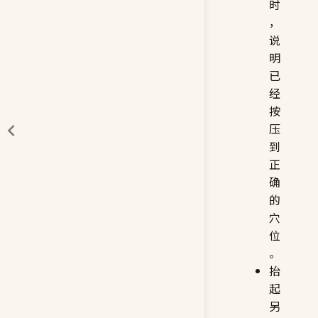
时
，
说
明
已
经
按
压
到
正
确
的
穴
位
。
抬
起
另