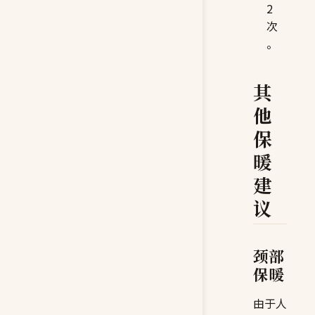
2
次
。
其
他
保
暖
建
议
颈部
保暖
由于人