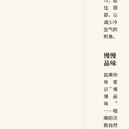
巾，遮
住颈
部，以
减少冷
空气的
刺激。
慢慢
品味
如果你
有意
识"慢
慢品
味"
……咀
嚼的次
数自然