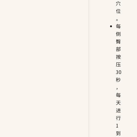
穴
位
。
每
侧
臀
部
按
压
30
秒
，
每
天
进
行
1
到