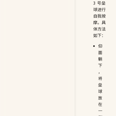
3 号垒
球进行
自我按
摩。具
体方法
如下：
仰
面
躺
下
，
将
垒
球
放
在
一