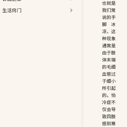
也就是
我们常
生活窍门
说的手
脚冰
凉，这
种现象
通常是
由于肢
体末端
的毛细
血管过
于细小
所引起
的。怕
冷症不
仅会导
致四肢
感到寒