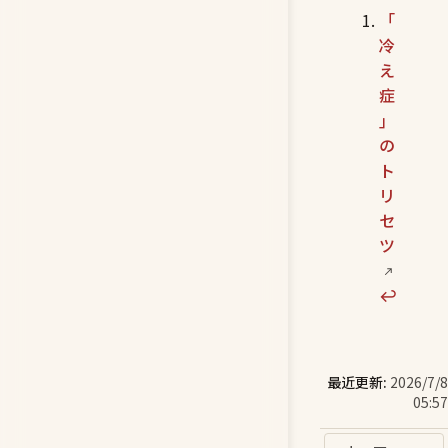
「
冷
え
症
」
の
ト
リ
セ
ツ
↩︎
最近更新:
2026/7/8
05:57