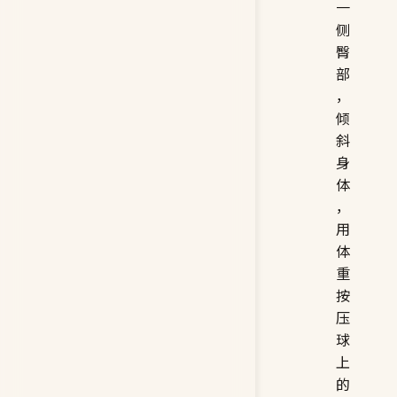
一
侧
臀
部
，
倾
斜
身
体
，
用
体
重
按
压
球
上
的