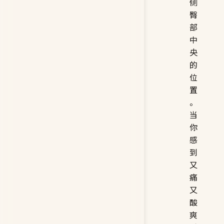
侧
臀
部
中
央
的
位
置
。
当
你
感
到
又
痛
又
酸
爽