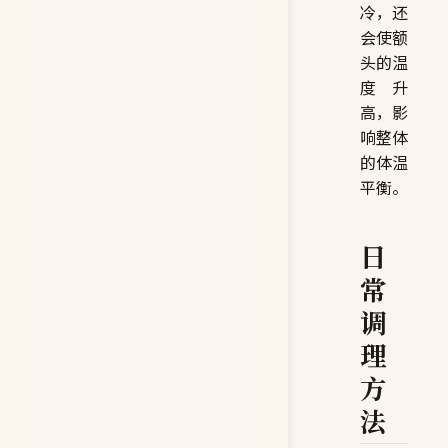
冷，还
会使额
头的温
度升
高，影
响整体
的体温
平衡。
日
常
调
理
方
法