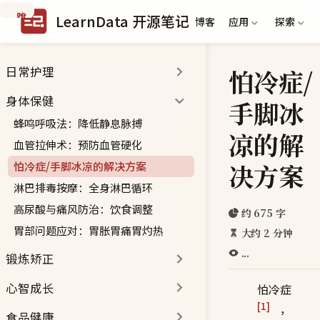
跳
LearnData 开源笔记
博客
应用
探索
到
主
要
怕冷症/
日常护理
内
容
身体保健
手脚冰
蜂鸣呼吸法：降低静息脉搏
凉的解
血管拉伸术：预防血管硬化
决方案
怕冷症/手脚冰凉的解决方案
淋巴排毒按摩：全身淋巴循环
高尿酸与痛风防治：饮食调整
约 675 字
胃部问题应对：胃胀胃痛胃灼热
大约 2 分钟
...
锻炼矫正
心智成长
怕冷症
[1]
，
食品健康