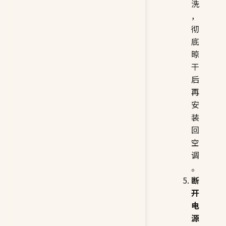
洗
，
彻
底
晾
干
后
再
安
装
回
空
调
。
断
开
电
源