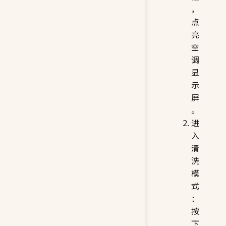
，
点
亮
空
调
显
示
屏
。
进
入
清
洗
模
式
：
按
下