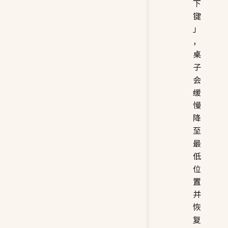
下
键
」
，
桌
子
会
缓
慢
降
至
最
低
位
置
并
恢
复