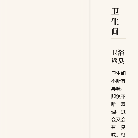
卫
生
间
卫浴
返臭
卫生间
不断有
异味，
即使不
断清
理，过
会又会
有臭
味。根