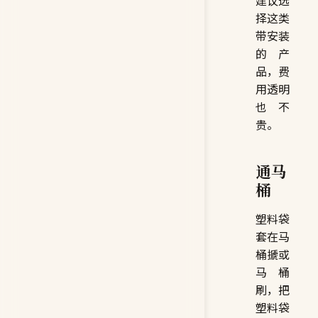
建议选
择这类
带安装
的产
品，费
用透明
也不
贵。
通马
桶
塑料袋
套在马
桶搋或
马桶
刷，把
塑料袋