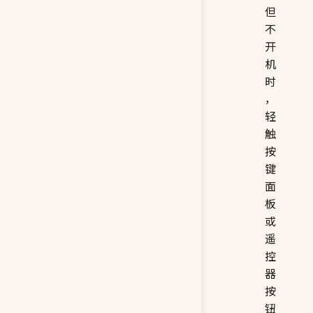
但
不
开
机
时
，
轻
触
按
键
面
板
或
遥
控
器
按
钮