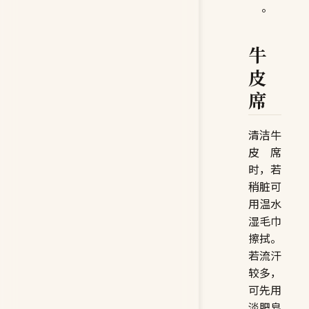
。
牛
皮
席
清洁牛
皮席
时，若
稍脏可
用温水
湿毛巾
擦拭。
若流汗
较多，
可先用
淡肥皂