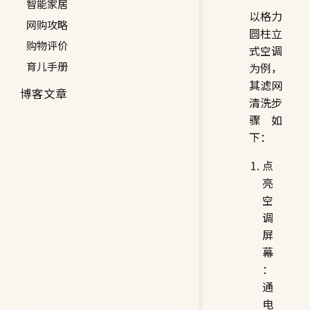
智能家居
以格力
网购攻略
圆柱立
购物评价
式空调
育儿手册
为例，
其滤网
博客文章
清洗步
骤如
下：
点
亮
空
调
屏
幕
：
通
电