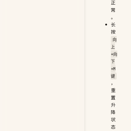
正
常
。
长
按
向
上
+向
下
+M
键
，
重
置
升
降
状
态