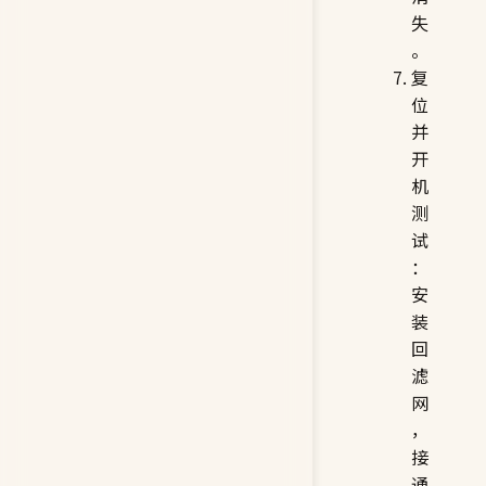
失
。
复
位
并
开
机
测
试
：
安
装
回
滤
网
，
接
通