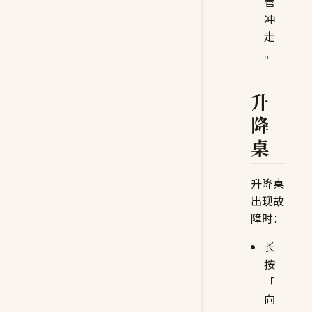
管
冲
走
。
升
降
桌
升降桌
出现故
障时：
长
按
「
向