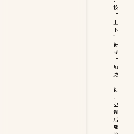
按
“
上
下
”
键
或
“
加
减
”
键
，
空
调
后
部