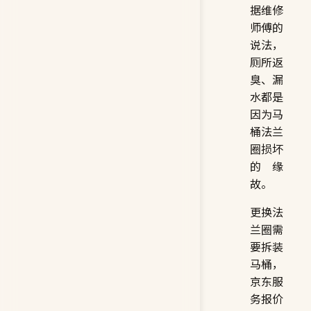
据维修
师傅的
说法，
厕所返
臭、漏
水都是
因为马
桶法兰
圈损坏
的缘
故。
更换法
兰圈需
要拆装
马桶，
京东服
务报价