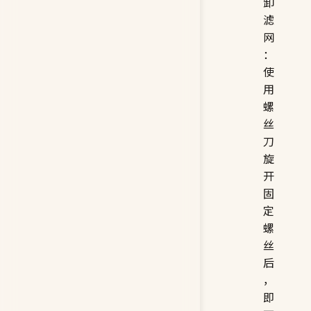
卸
滤
网
：
使
用
螺
丝
刀
旋
开
固
定
螺
丝
后
，
即