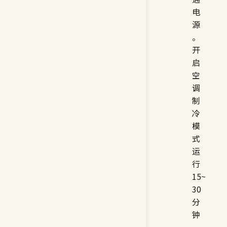
电
源
。
开
启
空
调
制
冷
模
式
运
行
15~
30
分
钟
，