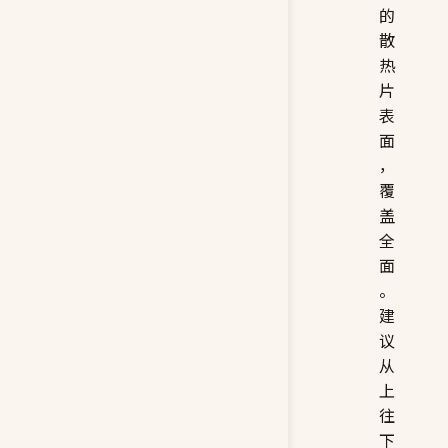
的
散
热
片
表
面
，
覆
盖
全
面
。
建
议
从
上
往
下