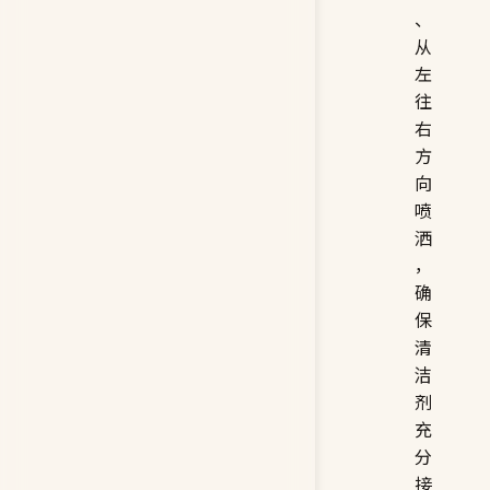
、
从
左
往
右
方
向
喷
洒
，
确
保
清
洁
剂
充
分
接