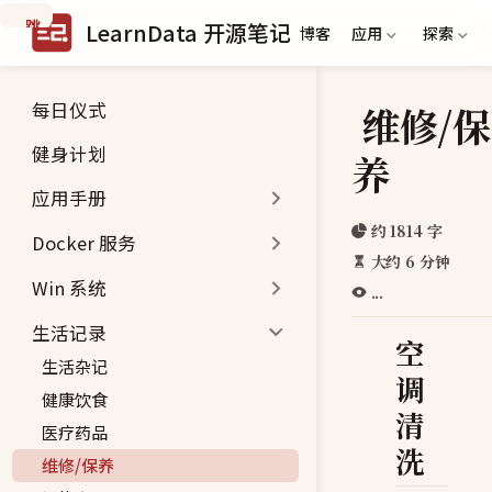
跳
LearnData 开源笔记
博客
应用
探索
到
主
要
每日仪式
维修/保
内
容
健身计划
养
应用手册
约 1814 字
Docker 服务
大约 6 分钟
Win 系统
...
生活记录
空
生活杂记
调
健康饮食
清
医疗药品
洗
维修/保养