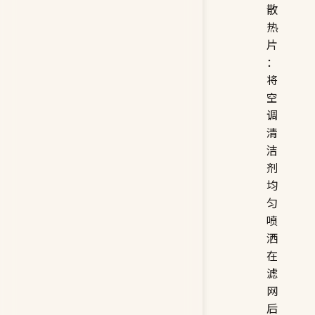
散
热
片
：
将
空
调
清
洁
剂
均
匀
喷
洒
在
滤
网
后