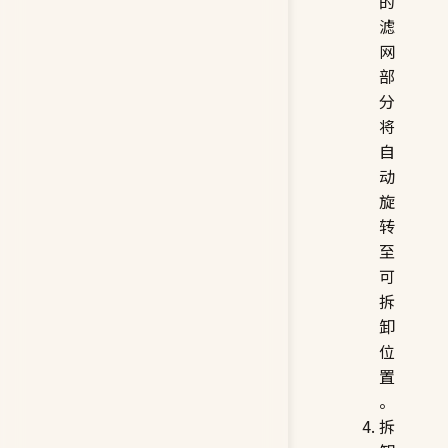
的
滤
网
部
分
将
自
动
旋
转
至
可
拆
卸
位
置
。
拆