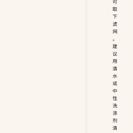
可
取
下
滤
网
。
建
议
用
清
水
或
中
性
洗
涤
剂
清