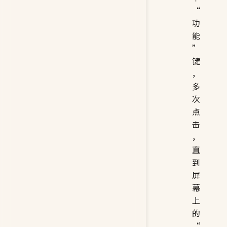
“
功
能
”
键
，
多
次
点
击
，
直
到
屏
幕
上
的
“