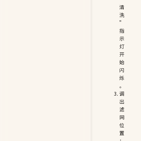
清
洗
”
指
示
灯
开
始
闪
烁
。
调
出
滤
网
位
置
：