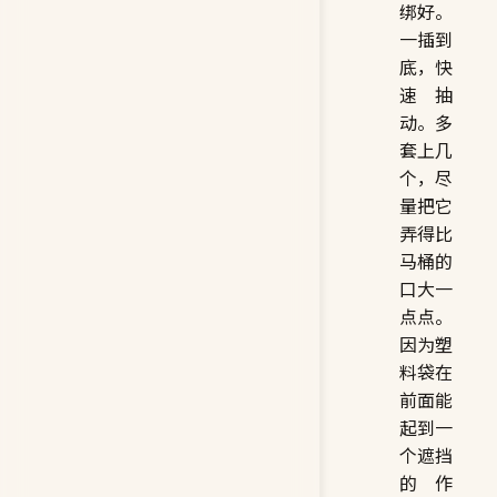
绑好。
一插到
底，快
速抽
动。多
套上几
个，尽
量把它
弄得比
马桶的
口大一
点点。
因为塑
料袋在
前面能
起到一
个遮挡
的作