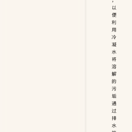
以
便
利
用
冷
凝
水
将
溶
解
的
污
垢
通
过
排
水