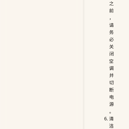
之
前
，
请
务
必
关
闭
空
调
并
切
断
电
源
。
清
洁