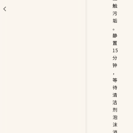
触
污
垢
。
静
置
15
分
钟
，
等
待
清
洁
剂
泡
沫
消