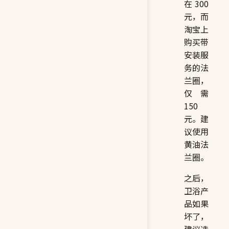
在 300
元，而
淘宝上
购买带
安装服
务的法
兰圈，
仅需
150
元。建
议使用
黄油法
兰圈。
之后，
卫浴产
品如果
坏了，