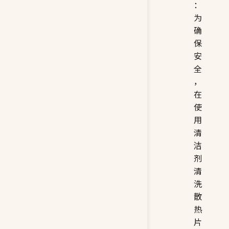
：
为
确
保
安
全
，
在
使
用
清
洁
剂
清
洗
散
热
片