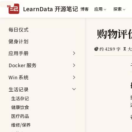
跳
LearnData 开源笔记
博客
应用
探索
到
主
要
每日仪式
购物评
内
容
健身计划
约 4289 字
大
应用手册
Docker 服务
Win 系统
生活记录
生活杂记
健康饮食
医疗药品
维修/保养