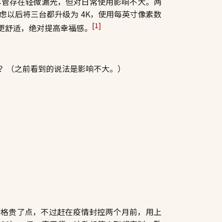
z，尽管存在轻微漏光，但对日常使用影响不大。两
Ti，考虑以后将三台都升级为 4K，使用每英寸像素数
[1]
睛更舒适，绝对提高幸福感。
？（之前看到的说法是影响不大。）
6500。虽然价格贵了点，不过赶在疫情封控两个月前，用上