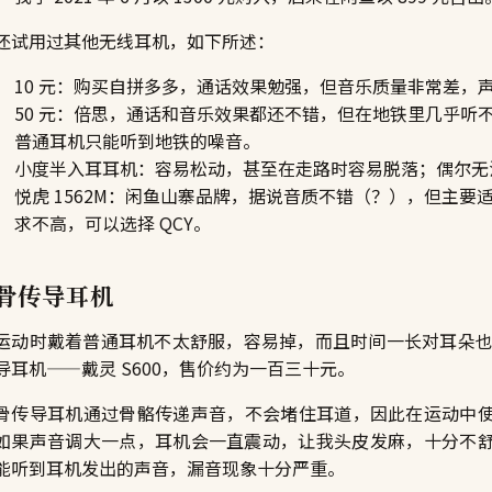
还试用过其他无线耳机，如下所述：
10 元：购买自拼多多，通话效果勉强，但音乐质量非常差，
50 元：倍思，通话和音乐效果都还不错，但在地铁里几乎听
普通耳机只能听到地铁的噪音。
小度半入耳耳机：容易松动，甚至在走路时容易脱落；偶尔无
悦虎 1562M：闲鱼山寨品牌，据说音质不错（？），但主
求不高，可以选择 QCY。
骨传导耳机
运动时戴着普通耳机不太舒服，容易掉，而且时间一长对耳朵
导耳机——戴灵 S600，售价约为一百三十元。
骨传导耳机通过骨骼传递声音，不会堵住耳道，因此在运动中使用
如果声音调大一点，耳机会一直震动，让我头皮发麻，十分不舒
能听到耳机发出的声音，漏音现象十分严重。