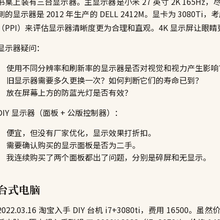
书桌上装有三台显示器。主显示器是小米 27 英寸 2K 165H
侧的显示器是 2012 年生产的 DELL 2412M。显卡为 3080
（PPI）来评估显示器清晰度更为合理和直观。4K 显示屏让眼
显示器疑问：
使用不同分辨率和刷新率的显示器是否对视觉和视力产生影响
旧显示器需要多久更换一次？如何判断它们的寿命已到？
放在屏幕上方的防蓝光灯是否有效？
DIY 显示器（面板 + 公版控制器）：
便宜，但没有厂家优化，显示效果打折扣。
需要确认购买的显示面板是否为二手。
我连续购买了两个面板都出了问题，分别是碎屏和无显示。
台式电脑
2022.03.16 淘宝入手 DIY 台机 i7+3080ti，费用 1