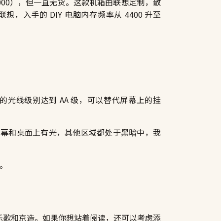
格 14000），但一直无货。这款机箱由联想定制，散
入手的 DIY 电脑内存频率从 4400 升至
的光线级别达到 AA 级，可以替代屏幕上的挂
屏幕和桌面上有光，其他区域都处于黑暗中，我
带。
考虑乐歌和京造。如果你想站着阅读，还可以考虑添