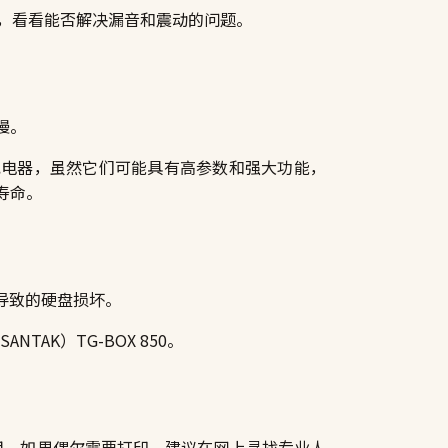
z），看看能否解决漏音和震动的问题。
慢。
充电器，虽然它们可能具有高参数和强大功能，
寿命。
而导致的硬盘损坏。
ANTAK）TG-BOX 850。
用。如果偶尔需要打印，建议在网上寻找专业人