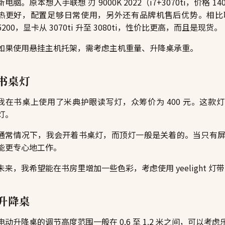
新电脑。原本想入手联想 刃 9000K 2022（i7+3070ti，价
热更好，配置足够日常使用，另外还有品牌机售后优势。相比联想，
5200，显卡从 3070ti 升至 3080ti，性价比更高，而且是现货。
如果使用悬挂主机托架，需考虑主机重量、升降桌承重。
书桌灯
我在书桌上使用了米典护眼读写灯，众筹价为 400 元。这款灯
灯。
通常情况下，我会开着书桌灯，而顶灯一般是关着的。当只有
能更专心地工作。
未来，我希望能在书房里增加一些色彩，考虑使用 yeelight 灯
升降桌
电动升降桌的调节高度范围一般在 0.6 至 1.2 米之间，可以