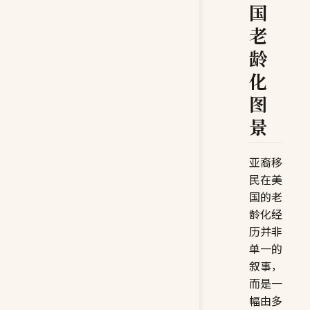
国
老
龄
化
图
景
亚裔移
民在美
国的老
龄化经
历并非
单一的
叙事，
而是一
幅由多