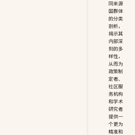
同来源
国群体
的分类
剖析，
揭示其
内部深
刻的多
样性，
从而为
政策制
定者、
社区服
务机构
和学术
研究者
提供一
个更为
精准和