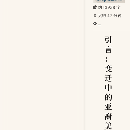
约 13958 字
大约 47 分钟
...
引
言
：
变
迁
中
的
亚
裔
美