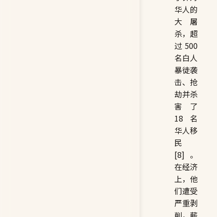
华人的
大屠
杀，超
过 500
名白人
暴徒袭
击、抢
劫并杀
害了
18 名
华人移
民
[8]。
在经济
上，他
们遭受
严重剥
削，薪