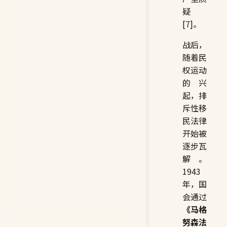
疑
[7]。
战后，
随着民
权运动
的兴
起，排
斥性移
民法律
开始被
逐步瓦
解。
1943
年，国
会通过
《马格
努森法