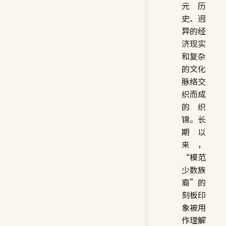
元历
史、迥
异的经
济现实
和复杂
的文化
脉络交
织而成
的织
锦。长
期以
来，
“模范
少数族
裔”的
刻板印
象被用
作理解