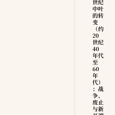
世纪
中叶
的转
变
（约
20
世纪
40
年代
至
60
年
代）
：战
争、
废止
与新