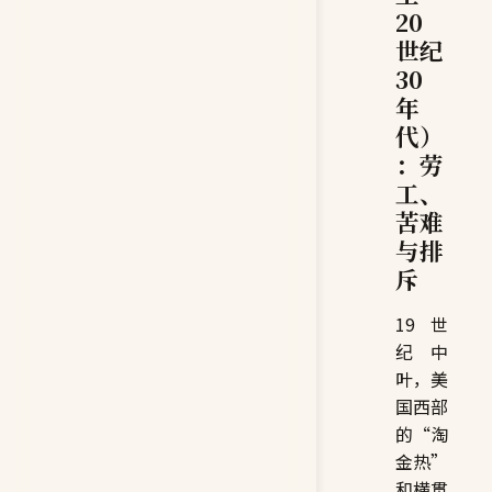
20
世纪
30
年
代）
：劳
工、
苦难
与排
斥
19 世
纪中
叶，美
国西部
的“淘
金热”
和横贯