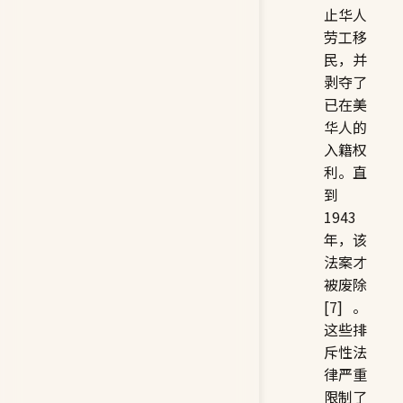
止华人
劳工移
民，并
剥夺了
已在美
华人的
入籍权
利。直
到
1943
年，该
法案才
被废除
[7]。
这些排
斥性法
律严重
限制了