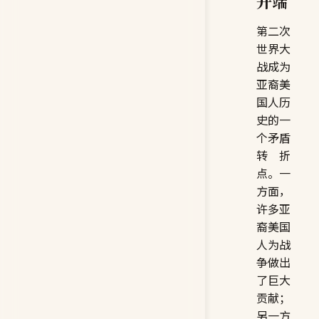
开端
第二次
世界大
战成为
亚裔美
国人历
史的一
个矛盾
转折
点。一
方面，
许多亚
裔美国
人为战
争做出
了巨大
贡献；
另一方