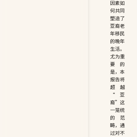
因素如
何共同
塑造了
亚裔老
年移民
的晚年
生活。
尤为重
要的
是，本
报告将
超越
“亚
裔”这
一笼统
的范
畴，通
过对不