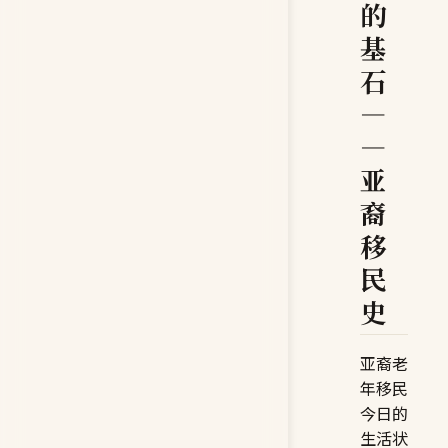
的
基
石
—
—
亚
裔
移
民
史
亚裔老
年移民
今日的
生活状