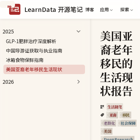
跳
LearnData 开源笔记
博客
应用
探索
到
主
要
美国亚
2025
内
容
GLP-1肥胖治疗深度解析
裔老年
中国导游证获取与执业指南
移民的
冰箱食物保鲜指南
美国亚裔老年移民生活现状
生活现
2026
状报告
生活随笔
亚裔
移民
老龄化
社会保障
美国
DeepResearch