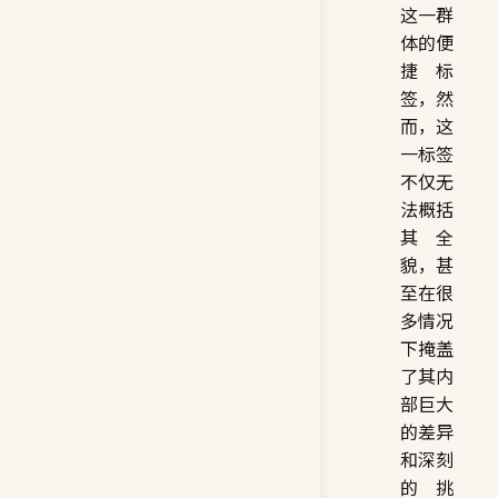
这一群
体的便
捷标
签，然
而，这
一标签
不仅无
法概括
其全
貌，甚
至在很
多情况
下掩盖
了其内
部巨大
的差异
和深刻
的挑