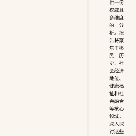
供一份
权威且
多维度
的分
析。报
告将聚
焦于移
民历
史、社
会经济
地位、
健康福
祉和社
会融合
等核心
领域，
深入探
讨这些