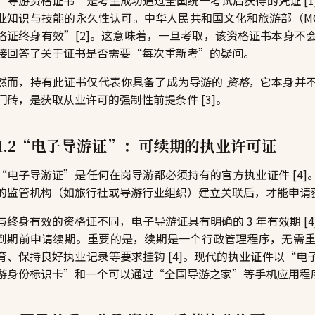
业知识与技能的永久性认可。中华人民共和国文化和旅游部（M
格证终身有效”[2]。这意味着，一旦考取，该资格证书本身不
接回答了关于证书是否需要“每次重新考”的疑问。
然而，持有此证书仅代表你具备了成为导游的
资格
，它本身并
门砖，是获取从业许可的强制性前提条件 [3]。
1.2“电子导游证”：可续期的执业许可证
“电子导游证”是任何在岗导游都必须持有的官方执业证件 [4
的监管机构（如旅行社或导游行业组织）建立关联后，才能申请获得
与终身有效的资格证不同，电子导游证具有明确的 3 年有效期 
到期前申请续期。重要的是，续期是一个行政管理程序，无需
育、保持良好执业记录等要求挂钩 [4]。现代的执业证件以“
游身份标识卡”和一个可以通过“全国导游之家”等手机应用程序访