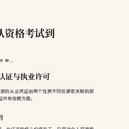
从资格考试到
分钟
...
认证与执业许可
导游的从业凭证由两个性质不同但紧密关联的部
证件有效期方面。
明
1]。此证书的核心价值在于，它是对个人导游专