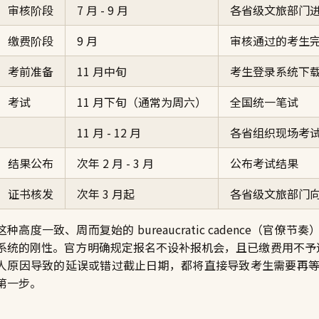
审核阶段
7 月 - 9 月
各省级文旅部门
缴费阶段
9 月
审核通过的考生
考前准备
11 月中旬
考生登录系统下
考试
11 月下旬（通常为周六）
全国统一笔试
11 月 - 12 月
各省组织现场考
结果公布
次年 2 月 - 3 月
公布考试结果
证书核发
次年 3 月起
各省级文旅部门
这种高度一致、周而复始的 bureaucratic cadence（
系统的刚性。官方明确规定报名不设补报机会，且已缴费用不予退
人原因导致的延误或错过截止日期，都将直接导致考生需要再
第一步。