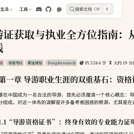
生活
工具
搜索文档
Ctrl
K
游证获取与执业全方位指南：
践
约 5584 字
大约 19 
游
资格考试
职业规划
DeepResearch
第一章 导游职业生涯的双重基石：资格
要在中国成为一名合法的导游，首先必须厘清一个核心概念：
分组成。对这一体系的误解是许多备考者困惑的根源，尤其是在
1.1“导游资格证书”：终身有效的专业能力证
“导游资格证书”是考生成功通过全国统一考试后获得的凭证 [