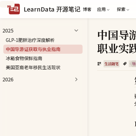
跳
LearnData 开源笔记
博客
应用
探索
到
主
要
中国导
2025
内
容
GLP-1肥胖治疗深度解析
职业实
中国导游证获取与执业指南
冰箱食物保鲜指南
生活随笔
导
美国亚裔老年移民生活现状
2026