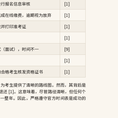
进行报名信息审核
[1]
完成在线缴费，逾期视为放弃
[1]
载并打印准考证
[1]
[1]
试（面试），时间不一
[9]
[1]
向合格考生核发资格证书
[1]
官僚节奏）为考生提供了清晰的路线图。然而，其背后是
还 [1]。这意味着，尽管路径清晰，但任何个
等一整年。因此，严格遵守官方时间表是成功的