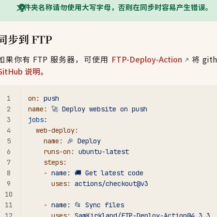
文件夹名称请勿使用大写字母，否则在同步时容易产生错误。
同步到 FTP
如果你有 FTP 服务器，可使用
FTP-Deploy-Action
将 gi
GitHub 说明
。
on:
 push
name:
 🚀
 Deploy
 website
 on
 push
jobs
:
  web-deploy:
    name:
 🎉
 Deploy
    runs-on:
 ubuntu-latest
    steps:
    -
 name:
 🚚
 Get
 latest
 code
      uses:
 actions/checkout@v3
    -
 name:
 📂
 Sync
 files
      uses:
 SamKirkland/FTP-Deploy-Action@4.3.3