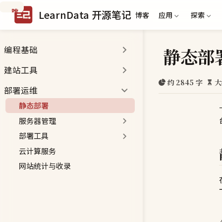
跳
LearnData 开源笔记
博客
应用
探索
到
主
要
静态部
编程基础
内
容
建站工具
约 2845 字
大
部署运维
静态部署
服务器管理
部署工具
云计算服务
网站统计与收录