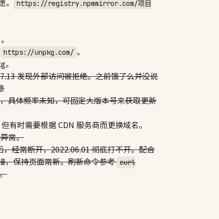
途。
https://registry.npmmirror.com/项目
。
缀
。
https://unpkg.com/
kg。
.07.13 发现外部访问被拒绝。之前饿了么并没说
意
，具体频率未知，可固定大版本号来获取更新
效，但有时需要根据 CDN 服务商而更换域名。
接异常。
，经常断开，2022.06.01 彻底打不开。配合
 缓存刷新链接，保持页面常新。刷新命令参考
curl
。