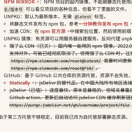
NPM MIRROR
：NPM 项目的国内镜像，不能做静态托管用
可以看见项目的各种信息，但看不了里面的文件。
名/版本号
UNPKG：默认为最新版本，无需
标签。
@latest
将静态文件发布为 npm 包，参考
一分钟教你发布 npm 包
加速 CDN：在
npm 官方源
中搜索包位置，然后使用前
UNPKG 镜像：有资源可以用服务器自建服务，反向代理 unp
饿了么 CDN（已关）：国内唯一能用的 npm 镜像，2022
支持对外，可能已经彻底取消了。使用饿了么 CDN 时，注
需要时间更新
https://npm.elemecdn.com/react@latest/
。
https://npm.elemecdn.com/react@^18/
GitHub：基于 GitHub 公共仓库的资源托管，资源不会失
Statically
：jsDelivr 的替代品，在中国大陆所有地区连
jsDelivr（已墙）：速度最快，原本是最稳的，但域名暴雷后
Github action，更新后自动访问 jsdelivr CDN
https://purge.jsdelivr.net/gh/username/project/file
由于第三方托管不够稳定，目前我已改为自托管部署静态资源。