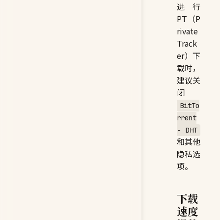
进行
PT（P
rivate
Track
er）下
载时，
建议关
闭
BitTo
rrent
- DHT
和其他
隐私选
项。
下载
速度