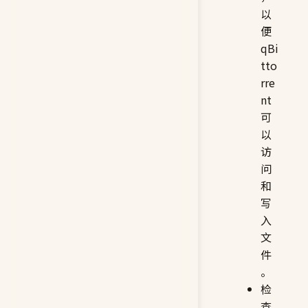
以
便
qBi
tto
rre
nt
可
以
访
问
和
写
入
文
件
。
检
查