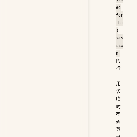
ed
for
thi
s
ses
sio
n
的
行
，
用
该
临
时
密
码
登
录