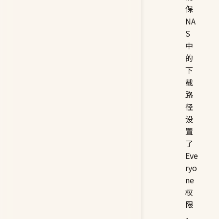
保
NA
S
中
的
下
载
路
径
设
置
了
Eve
ryo
ne
权
限
，