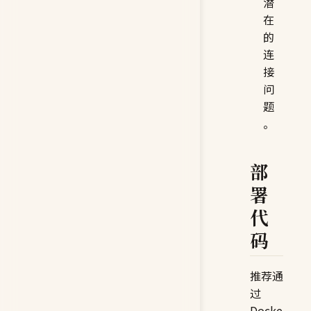
潜
在
的
连
接
问
题
。
部
署
代
码
推荐通
过
Docke