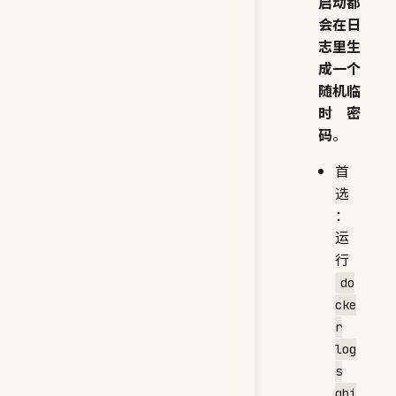
启动都
会在日
志里生
成一个
随机临
时密
码
。
首
选
：
运
行
do
cke
r
log
s
qbi