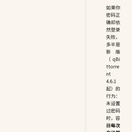
如果你
密码正
确却依
然登录
失败，
多半是
新版
（qBi
ttorre
nt
4.6.1
起）的
行为：
未设置
过密码
时，容
器
每次