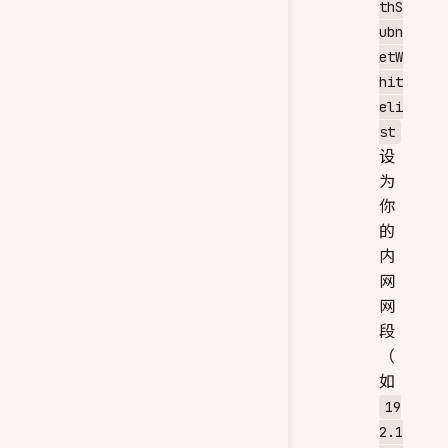
thS
ubn
etW
hit
eli
st
设
为
你
的
内
网
网
段
（
如
19
2.1