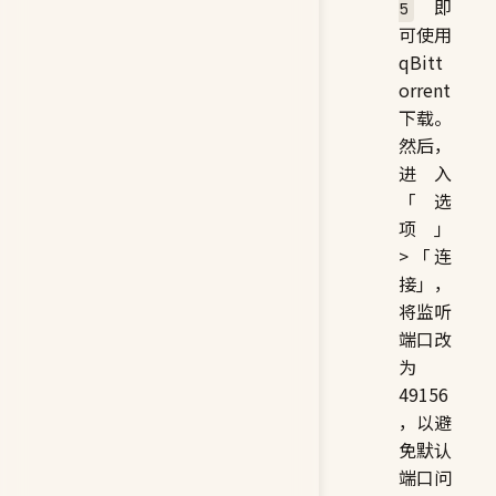
即
5
可使用
qBitt
orrent
下载。
然后，
进入
「选
项」
>「连
接」，
将监听
端口改
为
49156
，以避
免默认
端口问