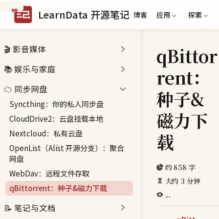
跳
LearnData 开源笔记
博客
应用
探索
到
主
要
qBittor
🎬 影音媒体
内
容
📚 娱乐与家庭
rent：
☁️ 同步网盘
种子&
Syncthing：你的私人同步盘
磁力下
CloudDrive2：云盘挂载本地
Nextcloud：私有云盘
载
OpenList（Alist 开源分支）：聚合
网盘
约 858 字
WebDav：远程文件存取
大约 3 分钟
qBittorrent：种子&磁力下载
...
📝 笔记与文档