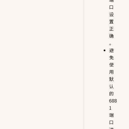
口
设
置
正
确
。
避
免
使
用
默
认
的
688
1
端
口