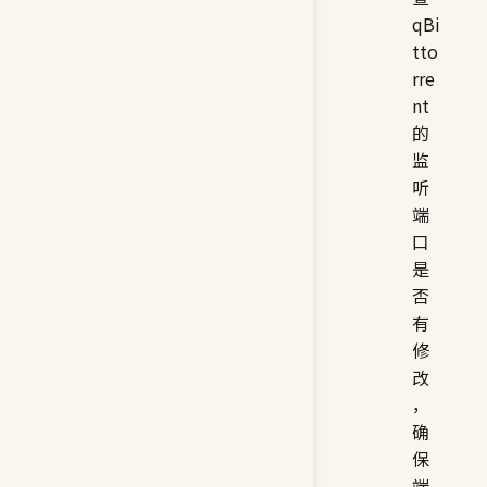
qBi
tto
rre
nt
的
监
听
端
口
是
否
有
修
改
，
确
保
端