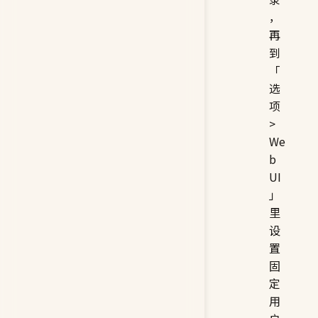
，
再
到
「
选
项
>
We
b
UI
」
里
设
置
固
定
用