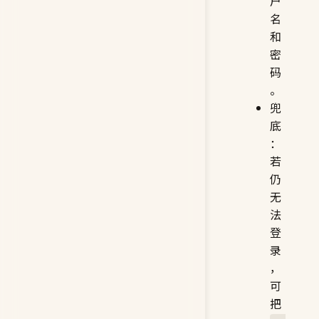
户
名
和
密
码
。
兜
底
：
若
仍
无
法
登
录
，
可
把