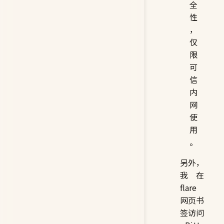
全
性
，
仅
限
可
信
内
网
使
用
。
另外，
我在
flare
网页书
签访问