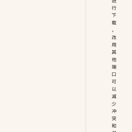
进
行
下
载
，
改
用
其
他
端
口
可
以
减
少
冲
突
和