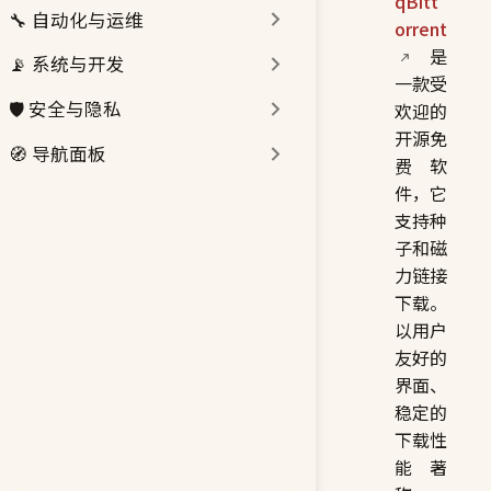
qBitt
🔧 自动化与运维
orrent
是
📡 系统与开发
一款受
🛡️ 安全与隐私
欢迎的
开源免
🧭 导航面板
费软
件，它
支持种
子和磁
力链接
下载。
以用户
友好的
界面、
稳定的
下载性
能著