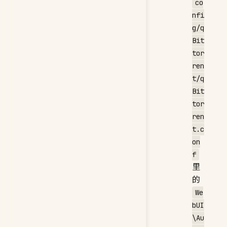
co
nfi
g/q
Bit
tor
ren
t/q
Bit
tor
ren
t.c
on
f
里
的
We
bUI
\Au