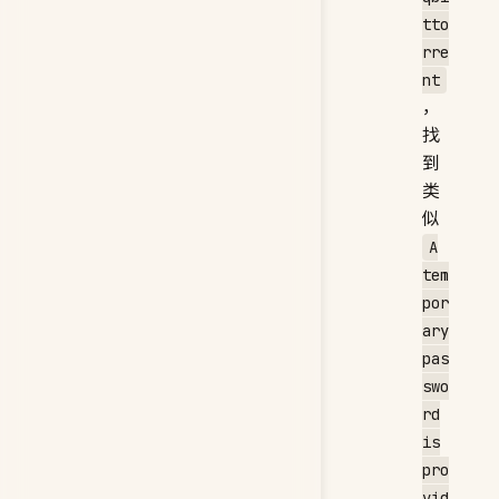
tto
rre
nt
，
找
到
类
似
A
tem
por
ary
pas
swo
rd
is
pro
vid