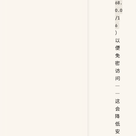
68.
0.0
/1
6
）
以
便
免
密
访
问
—
—
这
会
降
低
安