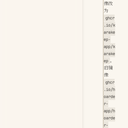
像改
为
ghcr
.io/k
arake
ep-
app/k
arake
。
ep
旧镜
像
ghcr
.io/h
oarde
r-
app/h
oarde
r-