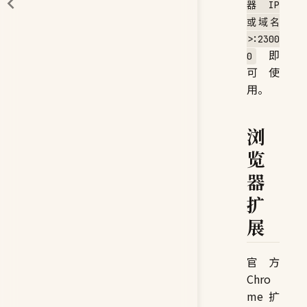
器 IP
或域名
>:2300
即
0
可使
用。
浏
览
器
扩
展
官方
Chro
me 扩