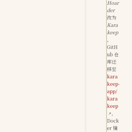
Hoar
der
改为
Kara
keep
，
GitH
ub 仓
库迁
移至
kara
keep-
app/
kara
keep
，
Dock
er 镜