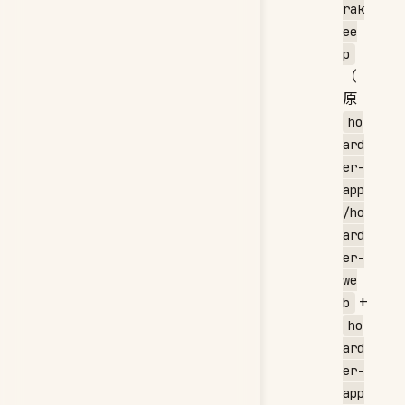
rak
ee
p
（
原
ho
ard
er-
app
/ho
ard
er-
we
+
b
ho
ard
er-
app