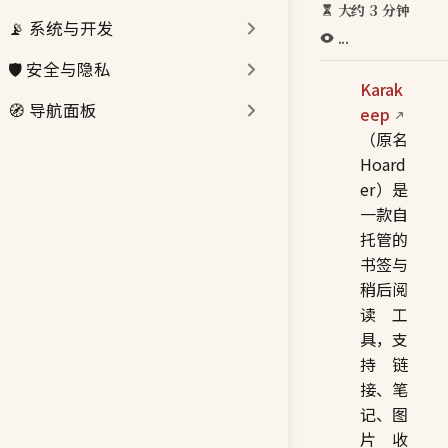
大约 3 分钟
📡 系统与开发
...
🛡️ 安全与隐私
Karak
🧭 导航面板
eep
（原名
Hoard
er）是
一款自
托管的
书签与
稍后阅
读工
具，支
持链
接、笔
记、图
片收