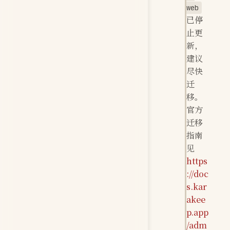
web
已停
止更
新，
建议
尽快
迁
移。
官方
迁移
指南
见
https
://doc
s.kar
akee
p.app
/adm