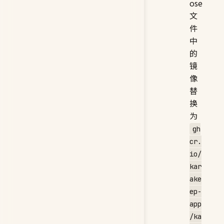
ose
文
件
中
的
镜
像
替
换
为
gh
cr.
io/
kar
ake
ep-
app
/ka