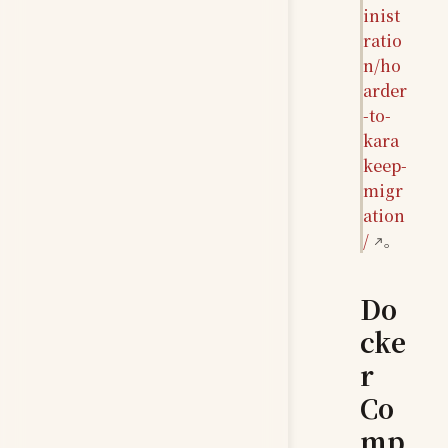
inist
ratio
n/ho
arder
-to-
kara
keep-
migr
ation
/
。
Do
cke
r
Co
mp