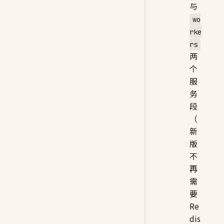
与
wo
rke
rs
两
个
服
务
段
（
新
版
不
再
需
要
Re
dis