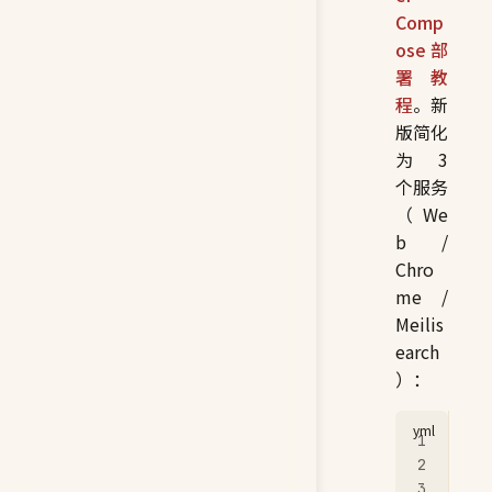
Comp
ose 部
署教
程
。新
版简化
为 3
个服务
（We
b /
Chro
me /
Meilis
earch
）：
ser
  w
   