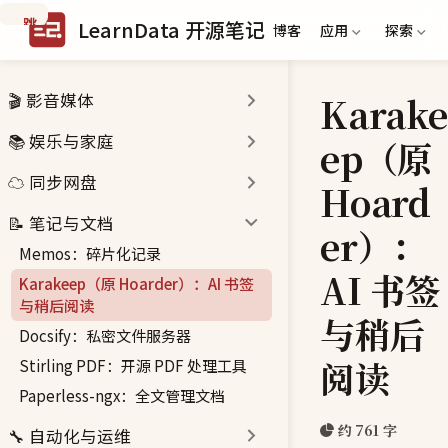
跳
LearnData 开源笔记
博客
应用
探索
到
主
要
Karake
🎬 影音媒体
内
容
📚 娱乐与家庭
ep（原
☁️ 同步网盘
Hoard
📝 笔记与文档
er）：
Memos：碎片化记录
AI 书签
Karakeep（原 Hoarder）：AI 书签
与稍后阅读
与稍后
Docsify：私密文件服务器
阅读
Stirling PDF：开源 PDF 处理工具
Paperless-ngx：全文管理文档
约 761 字
🔧 自动化与运维