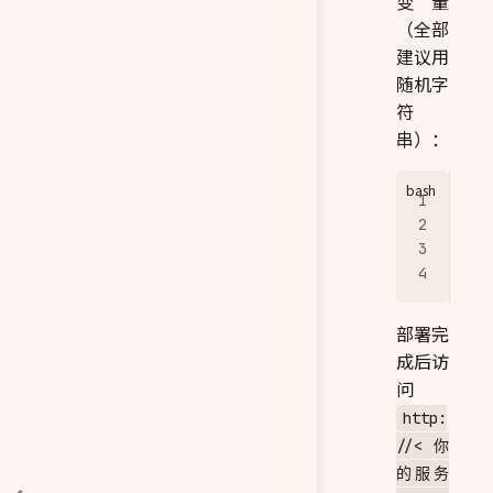
变量
（全部
建议用
随机字
符
串）：
NEX
MEI
NEX
# 
部署完
成后访
问
http:
//<你
的服务