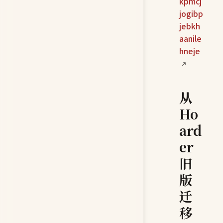
kpmcj
jogibp
jebkh
aanile
hneje
从
Ho
ard
er
旧
版
迁
移