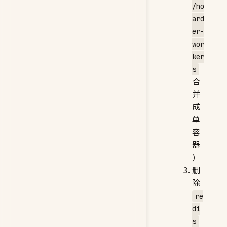
/ho
ard
er-
wor
ker
s
合
并
成
单
容
器
）
删
除
re
di
s