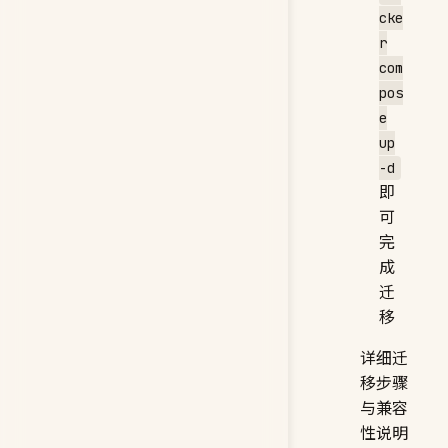
cke
r
com
pos
e
up
-d
即
可
完
成
迁
移
详细迁
移步骤
与兼容
性说明