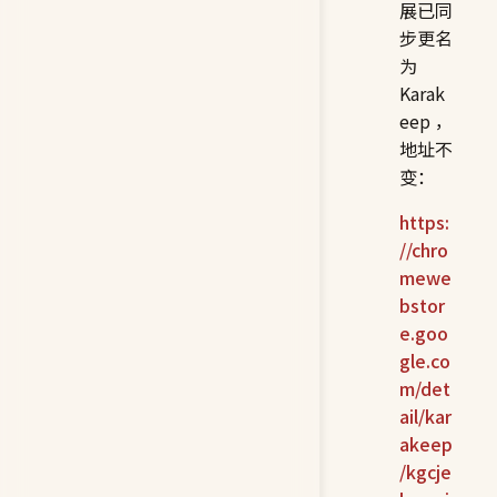
展已同
步更名
为
Karak
eep，
地址不
变：
https:
//chro
mewe
bstor
e.goo
gle.co
m/det
ail/kar
akeep
/kgcje