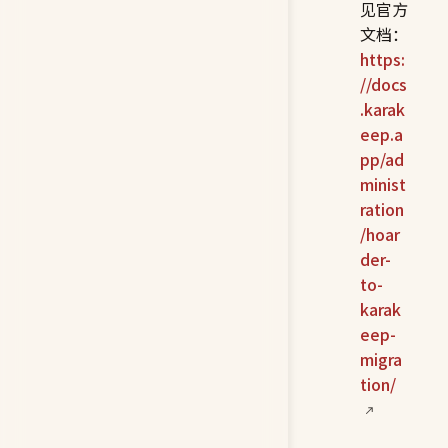
见官方
文档：
https:
//docs
.karak
eep.a
pp/ad
minist
ration
/hoar
der-
to-
karak
eep-
migra
tion/