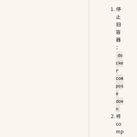
停
止
旧
容
器
：
do
cke
r
com
pos
e
dow
n
将
co
mp