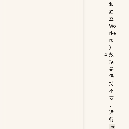
和
独
立
Wo
rke
rs
）
数
据
卷
保
持
不
变
，
运
行
do