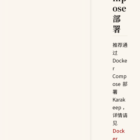
ose
部
署
推荐通
过
Docke
r
Comp
ose 部
署
Karak
eep，
详情请
见
Dock
er